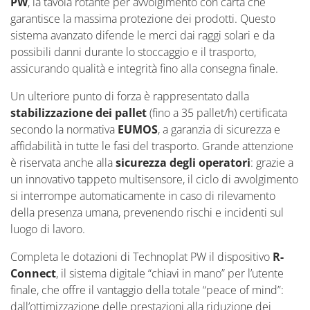
PW
, la tavola rotante per avvolgimento con carta che
garantisce la massima protezione dei prodotti. Questo
sistema avanzato difende le merci dai raggi solari e da
possibili danni durante lo stoccaggio e il trasporto,
assicurando qualità e integrità fino alla consegna finale.
Un ulteriore punto di forza è rappresentato dalla
stabilizzazione dei pallet
(fino a 35 pallet/h) certificata
secondo la normativa
EUMOS
, a garanzia di sicurezza e
affidabilità in tutte le fasi del trasporto. Grande attenzione
è riservata anche alla
sicurezza degli operatori
: grazie a
un innovativo tappeto
multisensore
, il ciclo di avvolgimento
si interrompe automaticamente in caso di rilevamento
della presenza umana, prevenendo rischi e incidenti sul
luogo di lavoro.
Completa le dotazioni di
Technoplat
PW il dispositivo
R-
Connect
, il sistema digitale “chiavi in mano” per l’utente
finale, che offre il vantaggio della totale “peace of mind”:
dall’ottimizzazione delle prestazioni alla riduzione dei