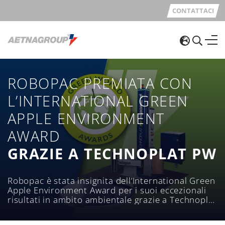
CONTATTACI
ROBOPAC PREMIATA CON
L’INTERNATIONAL GREEN
APPLE ENVIRONMENT
AWARD
GRAZIE A TECHNOPLAT PW
Robopac è stata insignita dell’International Green
Apple Environment Award per i suoi eccezionali
risultati in ambito ambientale grazie a Technoplat
PW, l’innovativa tavola rotante per avvolgimento
con carta al servizio dell’imballaggio sostenibile.