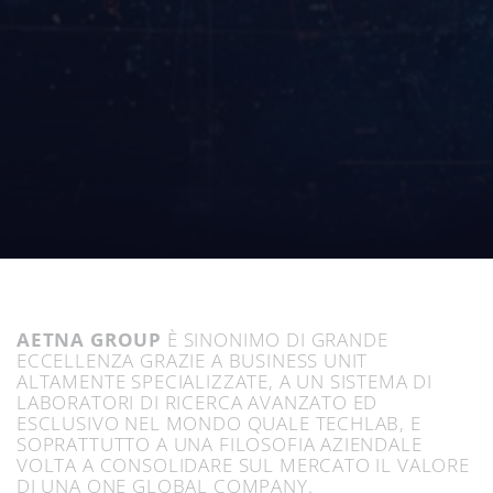
AETNA GROUP
È SINONIMO DI GRANDE
ECCELLENZA GRAZIE A BUSINESS UNIT
ALTAMENTE SPECIALIZZATE, A UN SISTEMA DI
LABORATORI DI RICERCA AVANZATO ED
ESCLUSIVO NEL MONDO QUALE TECHLAB, E
SOPRATTUTTO A UNA FILOSOFIA AZIENDALE
VOLTA A CONSOLIDARE SUL MERCATO IL VALORE
DI UNA ONE GLOBAL COMPANY.