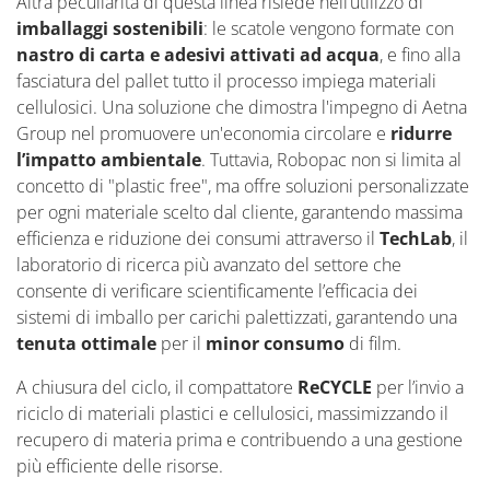
Altra peculiarità di questa linea risiede nell’utilizzo di
imballaggi sostenibili
: le scatole vengono formate con
nastro di carta e adesivi attivati ad acqua
, e fino alla
fasciatura del pallet tutto il processo impiega materiali
cellulosici. Una soluzione
che
dimostra l'impegno di Aetna
Group nel promuovere un'economia circolare e
ridurre
l’impatto ambientale
. Tuttavia, Robopac non si limita al
concetto di "
plastic
free", ma offre soluzioni personalizzate
per ogni materiale scelto dal cliente, garantendo massima
efficienza e riduzione dei consumi attraverso il
Tech
L
ab
,
il
laboratorio di ricerca più avanzato del settore
che
consente di verificare scientificamente l’efficacia dei
sistemi di imballo per carichi palettizzati, garantendo una
tenuta ottimale
per il
minor consumo
di film.
A chiusura del ciclo, il compattatore
ReCYCLE
per
l’invio a
riciclo di materiali plastici e cellulosici, massimizzando il
recupero di materia prima e contribuendo a una gestione
più efficiente delle risorse.