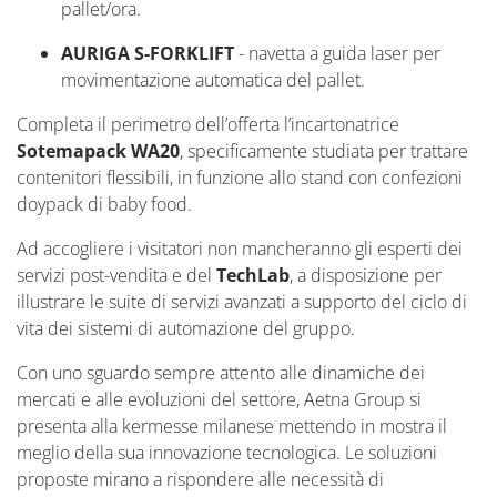
pallet/ora.
AURIGA S-FORKLIFT
-
n
avetta a guida laser per
movimentazione automatica del pallet.
Completa il perimetro dell’offerta
l’incartonatrice
Sotemapack
WA20
,
specificamente studiata per trattare
contenitori flessibili,
in funzione allo stand con confezioni
doypack
di baby food.
Ad accogliere i visitatori n
on mancheranno gli esperti dei
servizi post-vendita e del
Tech
L
ab
, a disposizione per
illustrare
le
suite di servizi
avanzati a supporto del ciclo di
vita de
i sistemi di automazione del gruppo
.
Con uno sguardo sempre attento alle dinamiche dei
mercati e alle evoluzioni del settore, Aetna Group si
presenta alla kermesse milanese mettendo in mostra il
meglio della sua innovazione tecnologica. Le soluzioni
proposte mirano a rispondere alle necessità di