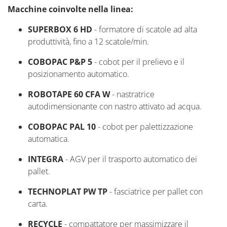
Macchine coinvolte nella linea:
SUPERBOX 6 HD
-
f
ormatore di scatole ad alta
produttività, fino a 12 scatole/min.
COBOPAC P&P 5
-
c
obot per il prelievo e il
posizionamento automatico.
ROBOTAPE 60 CFA W
-
n
astratrice
autodimensionante
con nastro attivato ad acqua.
COBOPAC PAL 10
-
c
obot per palettizzazione
automatica.
INTEGRA
- AGV per il trasporto automatico dei
pallet.
TECHNOPLAT PW TP
-
f
asciatrice
per pallet con
carta.
RECYCLE
-
c
ompattatore per massimizzare il