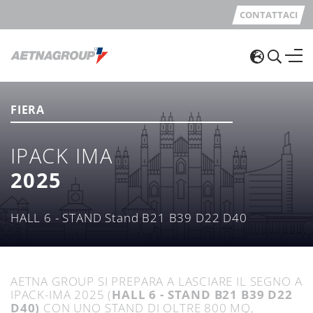
CONTATTACI
FIERA
IPACK IMA
2025
HALL 6 - STAND Stand B21 B39 D22 D40
AETNA GROUP SI PREPARA A LASCIARE IL SEGNO A
IPACK-IMA 2025 (
HALL 6 - STAND B21 B39 D22
D40)
CON UNO STAND
DI
OLTRE 800 MQ,