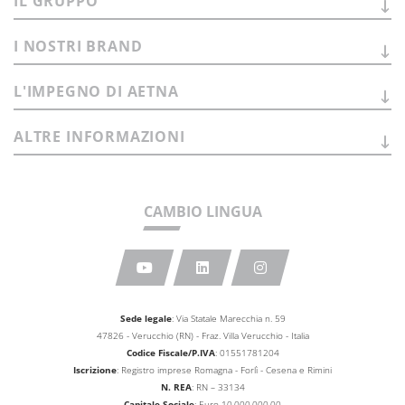
IL
GRUPPO
I NOSTRI
BRAND
L'IMPEGNO DI
AETNA
ALTRE
INFORMAZIONI
CAMBIO LINGUA
Sede legale
: Via Statale Marecchia n. 59
47826 - Verucchio (RN) - Fraz. Villa Verucchio - Italia
Codice Fiscale/P.IVA
: 01551781204
Iscrizione
: Registro imprese Romagna - Forlì - Cesena e Rimini
N. REA
: RN – 33134
Capitale Sociale
: Euro 10.000.000,00