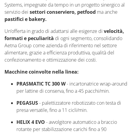
Systems, impegnate da tempo in un progetto sinergico al
servizio dei
settori conserviero,
petfood
ma anche
pastifici e bakery.
Un’offerta in grado di adattarsi alle esigenze di
velocità,
formati e peculiarità
di
ogni segmento, consolidando
Aetna Group come
azienda di
riferimento
nel settore
alimentare
, grazie a
efficienza produttiva, qualità del
confezionamento e ottimizzazione dei costi.
Macchine coinvolte nella linea:
PRASMATIC TC 300 W
-
i
ncartonatrice
wrap-around
per lattine di conserva, fino a 45 pacchi/min.
PEGASUS
-
p
alettizzatore
robotizzato con testa di
presa versatile, fino a
11
cicli/min.
HELIX 4 EVO
-
a
vvolgitore automatico a braccio
rotante per stabilizzazione carichi fino a 90