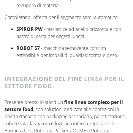
recupero di materia.
Completano l’offerta per il segmento semi-automatico:
SPIROR PW
-
f
asciatrice
ad anello orizzontale con
nastro di carta per oggetti lunghi.
ROBOT S7
-
m
acchina semovente con film
estensibile per imballi di qualsiasi forma e peso.
INTEGRAZIONE DEL FINE LINEA PER IL
SETTORE FOOD.
Present
e
presso lo stand
un
fine linea completo per il
settore food
, con soluzioni dedicate
alle confezioni in
banda stagnata con packaging secondario, palettizzazione
robotizzata, fasciatura e logistica interna. Opera delle
Business Unit Robopac Packers, OCME e Robopac