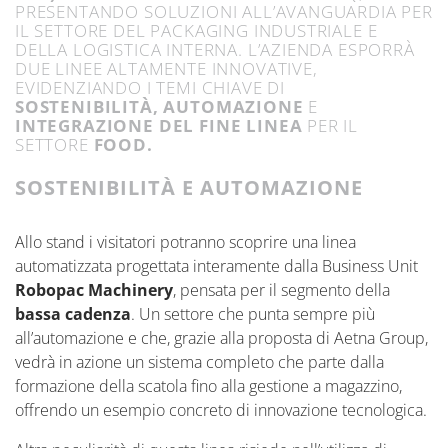
PRESENTANDO SOLUZIONI ALL’AVANGUARDIA PER
IL SETTORE DEL
PACKAGING INDUSTRIALE
E
DELLA LOGISTICA INTERNA.
L’AZIENDA ESPORRÀ
DUE LINEE ALTAMENTE INNOVATIVE,
EVIDENZIANDO I TEMI CHIAVE DI
SOSTENIBILITÀ
,
AUTOMAZIONE
E
INTEGRAZIONE D
EL
FINE LINEA
PER IL
SETTORE
FOOD.
SOSTENIBILITÀ E AUTOMAZIONE
Allo stand
i visitatori potranno scoprire una linea
automatizzata progettata interamente dalla Business Unit
Robopac Machinery
, pensata per il segmento
della
bassa cadenza
. Un settore che punta sempre più
all’automazione
e
che, grazie alla proposta di Aetna Group,
vedrà in azione un sistema completo che parte dalla
formazione della scatola fino alla gestione a magazzino,
offrendo un esempio concreto di innovazione tecnologica.