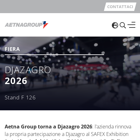
CONTATTACI
FIERA
DJAZAGRO
2026
Stand F 126
Aetna Group torna a Djazagro 2026
: l’azienda rinnova
la propria partecipazione a Djazagro al SAFEX Exhibition