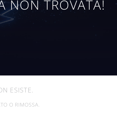
A NON TROVATA!
N ESISTE.
TO O RIMOSSA.