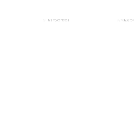
I NOSTRI
L'IM
BRAND
AET
robopac
il nost
ocme
sosteni
bale
responsabilità sociale
d'impre
innovaz