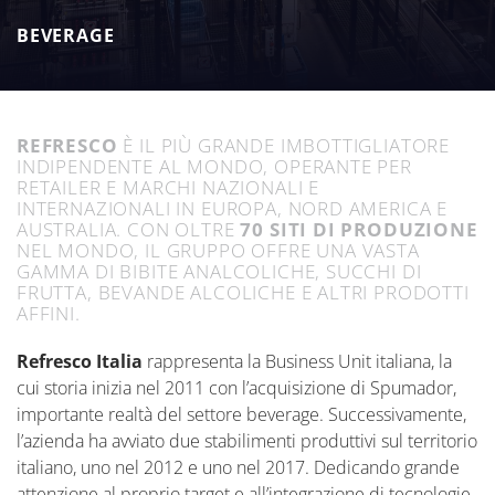
BEVERAGE
REFRESCO
È IL PIÙ GRANDE IMBOTTIGLIATORE
INDIPENDENTE AL MONDO, OPERANTE PER
RETAILER E MARCHI NAZIONALI E
INTERNAZIONALI IN EUROPA, NORD AMERICA E
AUSTRALIA. CON OLTRE
70 SITI DI PRODUZIONE
NEL MONDO, IL GRUPPO OFFRE UNA VASTA
GAMMA DI BIBITE ANALCOLICHE, SUCCHI DI
FRUTTA, BEVANDE ALCOLICHE E ALTRI PRODOTTI
AFFINI.
Refresco Italia
rappresenta la Business Unit italiana, la
cui storia inizia nel 2011 con l’acquisizione di Spumador,
importante realtà del settore beverage. Successivamente,
l’azienda ha avviato due stabilimenti produttivi sul territorio
italiano, uno nel 2012 e uno nel 2017. Dedicando grande
attenzione al proprio target e all’integrazione di tecnologie