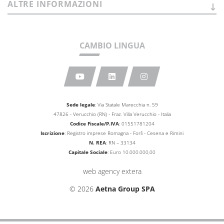
ALTRE
INFORMAZIONI
CAMBIO LINGUA
Sede legale
: Via Statale Marecchia n. 59
47826 - Verucchio (RN) - Fraz. Villa Verucchio - Italia
Codice Fiscale/P.IVA
: 01551781204
Iscrizione
: Registro imprese Romagna - Forlì - Cesena e Rimini
N. REA
: RN – 33134
Capitale Sociale
: Euro 10.000.000,00
web agency extera
© 2026
Aetna Group SPA