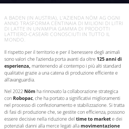
A BADEN (IN AUSTRIA), L’AZIENDA NÖM AG OGNI
ANNO TRASFORMA CENTINAIA DI MILIONI DI LITRI
DI LATTE IN UN’AMPIA GAMMA DI PRODOTTI
LATTIERO-CASEARI CONOSCIUTI IN TUTTO IL
MONDO.
Il rispetto per il territorio e per il benessere degli animali
sono valori che l’azienda porta avanti da oltre
125 anni di
esperienza,
mantenendo al contempo i più alti standard
qualitativi grazie a una catena di produzione efficiente e
all’avanguardia.
Nel 2022
Nöm
ha rinnovato la collaborazione strategica
con
Robopac
, che ha portato a significativi miglioramenti
nel processo di confezionamento e stabilizzazione. Si tratta
di fasi di produzione che, se gestite con efficienza, possono
essere decisive nella riduzione del
time to market
e dei
potenziali danni alla merce legati alla
movimentazione