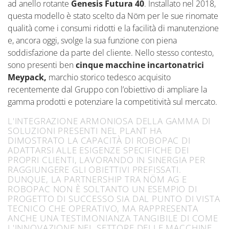
ad anello rotante
Genesis Futura 40
. Installato nel 2018,
questa modello è stato scelto da Nöm per le sue rinomate
qualità come i consumi ridotti e la facilità di manutenzione
e, ancora oggi, svolge la sua funzione con piena
soddisfazione da parte del cliente. Nello stesso contesto,
sono presenti ben
cinque macchine incartonatrici
Meypack,
marchio storico tedesco acquisito
recentemente dal Gruppo con l’obiettivo di ampliare la
gamma prodotti e potenziare la competitività sul mercato.
L'INTEGRAZIONE ARMONIOSA DELLA GAMMA DI
SOLUZIONI PRESENTI NEL PLANT HA
DIMOSTRATO LA CAPACITÀ DI ROBOPAC DI
ADATTARSI ALLE ESIGENZE SPECIFICHE DEI
PROPRI CLIENTI, LAVORANDO IN SINERGIA PER
RAGGIUNGERE GLI OBIETTIVI PREFISSATI.
DUNQUE, LA PARTNERSHIP TRA NÖM AG E
ROBOPAC NON È SOLTANTO UN ESEMPIO DI
PROGETTO DI SUCCESSO SIA DAL PUNTO DI VISTA
TECNICO CHE OPERATIVO, MA RAPPRESENTA
ANCHE UNA TESTIMONIANZA TANGIBILE DI COME
L'INNOVAZIONE NEL SETTORE DELLE MACCHINE