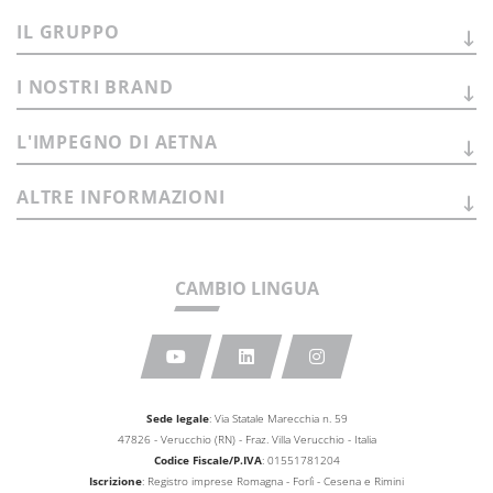
IL
GRUPPO
I NOSTRI
BRAND
L'IMPEGNO DI
AETNA
ALTRE
INFORMAZIONI
CAMBIO LINGUA
Sede legale
: Via Statale Marecchia n. 59
47826 - Verucchio (RN) - Fraz. Villa Verucchio - Italia
Codice Fiscale/P.IVA
: 01551781204
Iscrizione
: Registro imprese Romagna - Forlì - Cesena e Rimini