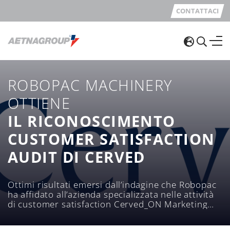
CONTATTACI
ROBOPAC MACHINERY
OTTIENE
IL RICONOSCIMENTO
CUSTOMER SATISFACTION
AUDIT DI CERVED
Ottimi risultati emersi dall’indagine che Robopac
ha affidato all’azienda specializzata nelle attività
di customer satisfaction Cerved_ON Marketing
Services di Cerved Group.