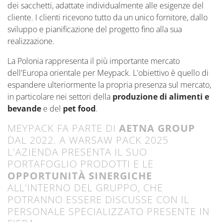
dei sacchetti, adattate individualmente alle esigenze del
cliente. I clienti ricevono tutto da un unico fornitore, dallo
sviluppo e pianificazione del progetto fino alla sua
realizzazione.
La Polonia rappresenta il più importante mercato
dell'Europa orientale per Meypack. L'obiettivo è quello di
espandere ulteriormente la propria presenza sul mercato,
in particolare nei settori della
produzione di alimenti e
bevande
e del
pet food
.
MEYPACK FA PARTE DI
AETNA GROUP
DAL 2022. A WARSAW PACK 2025
L'AZIENDA PRESENTA IL SUO
PORTAFOGLIO PRODOTTI E LE
OPPORTUNITÀ SINERGICHE
ALL'INTERNO DEL GRUPPO, CHE
POTRANNO ESSERE DISCUSSE CON IL
PERSONALE SPECIALIZZATO PRESENTE IN