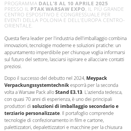
PROGRAMMA
DALL'8 AL 10 APRILE 2025
PRESSO IL
PTAK WARSAW EXPO
, IL PIÙ GRANDE
CENTRO ESPOSITIVO E CONGRESSUALE PER
EVENTI DELLA POLONIA E DELL'EUROPA CENTRO-
ORIENTALE.
Questa fiera leader per l'industria dell'imballaggio combina
innovazioni, tecnologie moderne e soluzioni pratiche: un
appuntamento imperdibile per chiunque voglia informarsi
sul futuro del settore, lasciarsi ispirare e allacciare contatti
preziosi.
Dopo il successo del debutto nel 2024,
Meypack
Verpackungssystemtechnik
esporrà per la seconda
volta a Warsaw Pack allo
Stand E3.13
. L'azienda tedesca,
con quasi 70 anni di esperienza, è uno dei principali
produttori di
soluzioni di imballaggio secondario e
terziario personalizzate
. Il portafoglio comprende
tecnologie di confezionamento in film e cartone,
palettizzatori, depalettizzatori e macchine per la chiusura