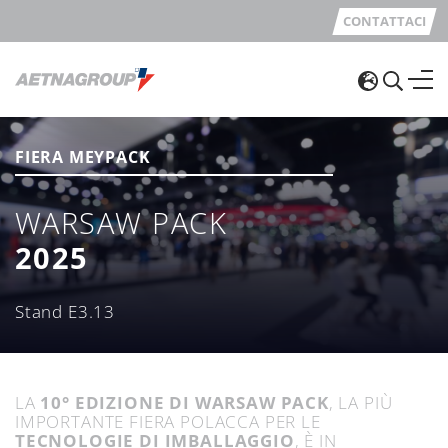
CONTATTACI
FIERA MEYPACK
WARSAW PACK
2025
Stand E3.13
LA
10° EDIZIONE DI WARSAW PACK
, LA PIÙ
IMPORTANTE FIERA POLACCA PER LE
TECNOLOGIE DI IMBALLAGGIO
, È IN