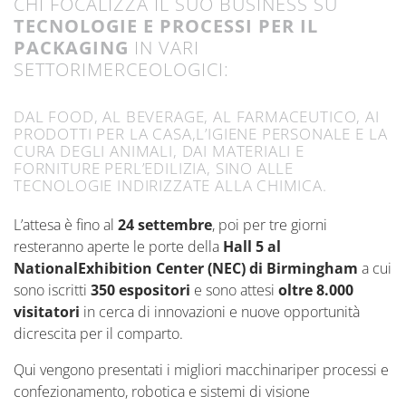
CHI FOCALIZZA IL SUO BUSINESS SU
TECNOLOGIE E PROCESSI PER IL
PACKAGING
IN VARI
SETTORIMERCEOLOGICI:
DAL FOOD, AL BEVERAGE, AL FARMACEUTICO, AI
PRODOTTI PER LA CASA,L’IGIENE PERSONALE E LA
CURA DEGLI ANIMALI, DAI MATERIALI E
FORNITURE PERL’EDILIZIA, SINO ALLE
TECNOLOGIE INDIRIZZATE ALLA CHIMICA.
L’attesa è fino al
24 settembre
, poi per tre giorni
resteranno aperte le porte della
Hall 5 al
NationalExhibition Center (NEC) di Birmingham
a cui
sono iscritti
350 espositori
e sono attesi
oltre 8.000
visitatori
in cerca di innovazioni e nuove opportunità
dicrescita per il comparto.
Qui vengono presentati i migliori macchinariper processi e
confezionamento, robotica e sistemi di visione