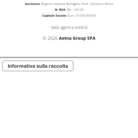
Iscrizione
: Registro imprese Romagna - Forlì - Cesena e Rimini
N. REA
: RN – 33134
Capitale Sociale
: Euro 10.000.000,00
web agency extera
© 2026
Aetna Group SPA
Informativa sulla raccolta