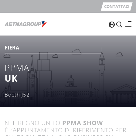
CONTATTACI
FIERA
PPMA
UK
Booth J52
NEL REGNO UNITO
PPMA SHOW
ÈL’APPUNTAMENTO DI RIFERIMENTO PER