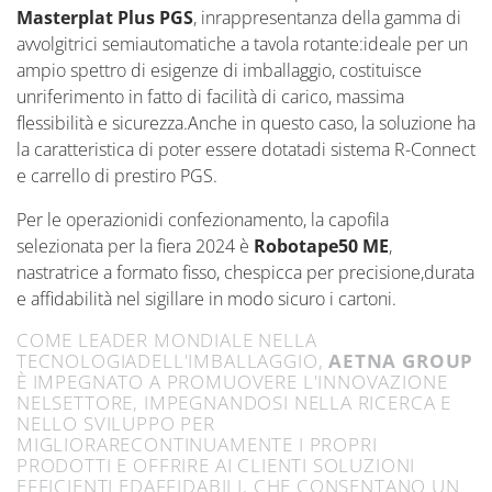
Masterplat Plus PGS
, inrappresentanza della gamma di
avvolgitrici semiautomatiche a tavola rotante:ideale per un
ampio spettro di esigenze di imballaggio, costituisce
unriferimento in fatto di facilità di carico, massima
flessibilità e sicurezza.Anche in questo caso, la soluzione ha
la caratteristica di poter essere dotatadi sistema R-Connect
e carrello di prestiro PGS.
Per le operazionidi confezionamento, la capofila
selezionata per la fiera 2024 è
Robotape50 ME
,
nastratrice a formato fisso, chespicca per precisione,durata
e affidabilità nel sigillare in modo sicuro i cartoni.
COME LEADER MONDIALE NELLA
TECNOLOGIADELL'IMBALLAGGIO,
AETNA GROUP
È IMPEGNATO A PROMUOVERE L'INNOVAZIONE
NELSETTORE, IMPEGNANDOSI NELLA RICERCA E
NELLO SVILUPPO PER
MIGLIORARECONTINUAMENTE I PROPRI
PRODOTTI E OFFRIRE AI CLIENTI SOLUZIONI
EFFICIENTI EDAFFIDABILI, CHE CONSENTANO UN