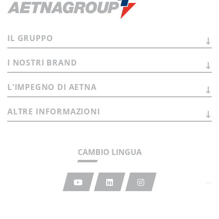
IL
GRUPPO
I NOSTRI
BRAND
L'IMPEGNO DI
AETNA
ALTRE
INFORMAZIONI
CAMBIO LINGUA
Sede legale
: Via Statale Marecchia n. 59
47826 - Verucchio (RN) - Fraz. Villa Verucchio - Italia