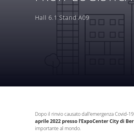
Hall 6.1 Stand A09
Dopo il rinvio causato dall’emergenza Covid-19
aprile 2022 presso l’ExpoCenter City di Ber
importante al mondo.