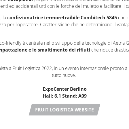
uenti ed accidentali urti con le forche del muletto e facilitare i
, la
confezionatrice termoretraibile Combitech 5845
che of
ilizzo per l’operatore. Caratteristiche che ne determinano il vant
eco-friendly è centrale nello sviluppo delle tecnologie di Aetna 
pattazione e lo smaltimento dei rifiuti
che riduce drastica
ta a Fruit Logistica 2022, in un evento internazionale pronto a r
tutto nuove.
ExpoCenter Berlino
Hall: 6.1 Stand: A09
FRUIT LOGISTICA WEBSITE