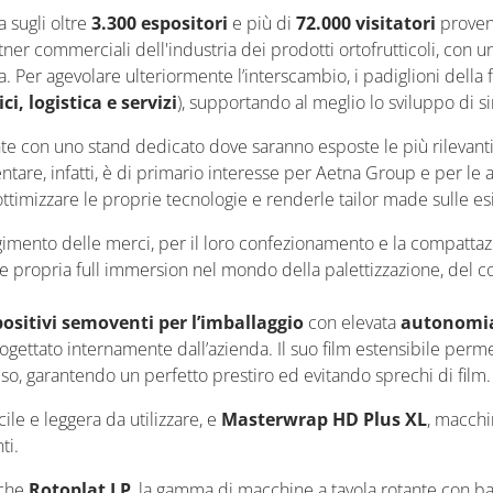
 sugli oltre
3.300 espositori
e più di
72.000 visitatori
proveni
artner commerciali dell'industria dei prodotti ortofrutticoli, co
ra. Per agevolare ulteriormente l’interscambio, i padiglioni della 
ci, logistica e servizi
), supportando al meglio lo sviluppo di sin
e con uno stand dedicato dove saranno esposte le più rilevanti
imentare, infatti, è di primario interesse per Aetna Group e per
ottimizzare le proprie tecnologie e renderle tailor made sulle e
gimento delle merci, per il loro confezionamento e la compattazi
ra e propria full immersion nel mondo della palettizzazione, del 
positivi semoventi per l’imballaggio
con elevata
autonomia
ogettato internamente dall’azienda. Il suo film estensibile permet
eso, garantendo un perfetto prestiro ed evitando sprechi di film
cile e leggera da utilizzare, e
Masterwrap HD Plus XL
, macchi
nti.
nche
Rotoplat LP
, la gamma di macchine a tavola rotante con b