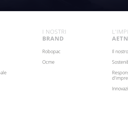
I NOSTRI
L'IM
BRAND
AET
robopac
il nost
ocme
sosteni
bale
responsabilità sociale
d'impre
innovaz