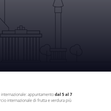
co internazionale: appuntamento
dal 5 al 7
io internazionale di frutta e verdura più