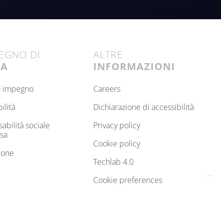
PEGNO DI
ALTRE
NA
INFORMAZIONI
ro impegno
careers
bilità
dichiarazione di accessibilità
privacy policy
sa
cookie policy
ione
techlab 4.0
cookie preferences