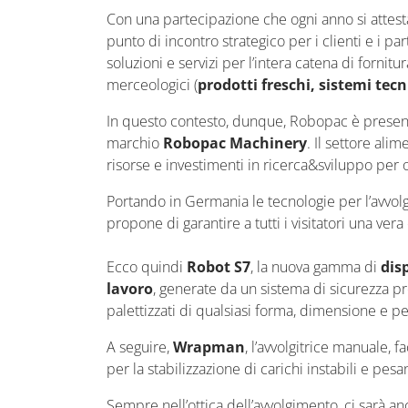
Con una partecipazione che ogni anno si attesta
punto di incontro strategico per i clienti e i p
soluzioni e servizi per l’intera catena di fornitu
merceologici (
prodotti freschi, sistemi tecni
In questo contesto, dunque, Robopac è present
marchio
Robopac Machinery
. Il settore al
risorse e investimenti in ricerca&sviluppo per 
Portando in Germania le tecnologie per l’avvol
propone di garantire a tutti i visitatori una ve
Ecco quindi
Robot S7
, la nuova gamma di
dis
lavoro
, generate da un sistema di sicurezza pr
palettizzati di qualsiasi forma, dimensione e p
A seguire,
Wrapman
, l’avvolgitrice manuale, fa
per la stabilizzazione di carichi instabili e pesa
Sempre nell’ottica dell’avvolgimento, ci sarà a