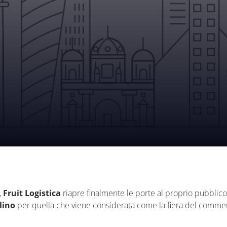
,
Fruit Logistica
riapre finalmente le porte al proprio pubbli
lino
per quella che viene considerata come la fiera del commerc