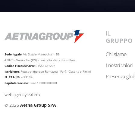
IL
GRUPPO
chi siamo
Sede legale
: Via Statale Marecchia n. 59
47826 - Verucchio (RN) - Fraz. Villa Verucchio - Italia
i nostri valori
Codice Fiscale/P.IVA
: 01551781204
Iscrizione
: Registro imprese Romagna - Forlì - Cesena e Rimini
presenza glo
N. REA
: RN – 33134
Capitale Sociale
: Euro 10.000.000,00
web agency extera
© 2026
Aetna Group SPA
CAMBIO LINGUA