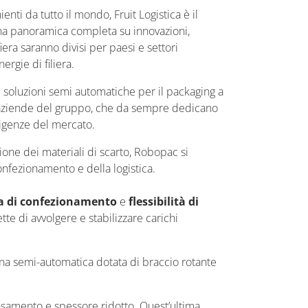
enti da tutto il mondo, Fruit Logistica è il
n una panoramica completa su innovazioni,
fiera saranno divisi per paesi e settori
ergie di filiera.
 soluzioni semi automatiche per il packaging a
 le aziende del gruppo, che da sempre dedicano
sigenze del mercato.
one dei materiali di scarto, Robopac si
confezionamento e della logistica.
 di confezionamento
e
flessibilità di
te di avvolgere e stabilizzare carichi
.
na semi-automatica dotata di braccio rotante
asamento e spessore ridotto. Quest’ultima