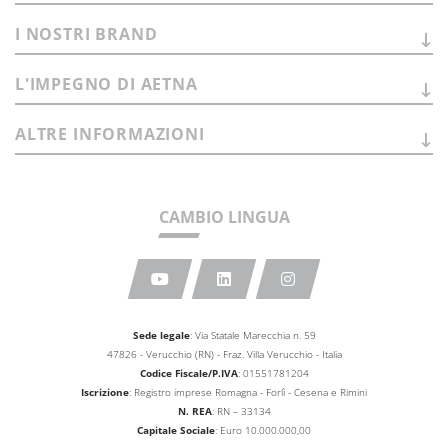
I NOSTRI
BRAND
L'IMPEGNO DI
AETNA
ALTRE
INFORMAZIONI
CAMBIO LINGUA
Sede legale
: Via Statale Marecchia n. 59
47826 - Verucchio (RN) - Fraz. Villa Verucchio - Italia
Codice Fiscale/P.IVA
: 01551781204
Iscrizione
: Registro imprese Romagna - Forlì - Cesena e Rimini
N. REA
: RN – 33134
Capitale Sociale
: Euro 10.000.000,00