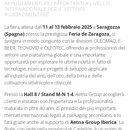
APPUNTAMENTI PIÙ IMPORTANTI A LIVELLO
INTERNAZIONALE PER IL SETTORE
AGROALIMENTARE.
La fiera, attesa dall’
11 al 13 febbraio 2025
a
Saragozza
(Spagna)
presso la prestigiosa
Feria de Zaragoza,
si
svolgerà in modo congiunto con le divisioni OLEOMAQ, E-
BEER, TECNOVID e OLEOTEC, offrendo ai professionisti del
settore una piattaforma globale e una importante
opportunità per esplorare le ultime novità in fatto di
tecnologie, ricerca e progetti di sviluppo applicate
all'industria del vino, dell'olio, della birra e delle
coltivazioni vitivinicole e olivicole.
Presso la
Hall 8 / Stand M-N 1-4
, Aetna Group accoglierà
clienti e visitatori con l’esperienza e la professionalità
maturata in oltre 40 anni di presidio dei più importanti
mercati internazionali legati al packaging secondario, e lo
farà grazie anche al supporto di
Aetna Group Iberica
. La
filiale, con sede nella provincia di Castellón, è un punto di