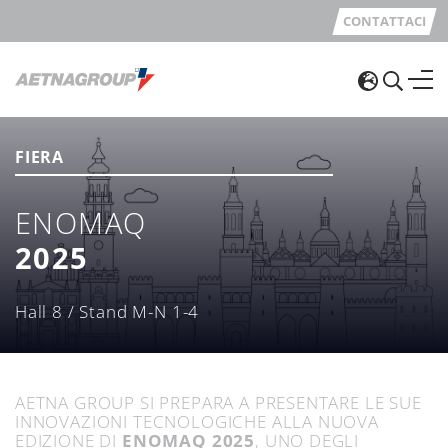
CONTATTACI
FIERA
ENOMAQ
2025
Hall 8 / Stand M-N 1-4
AETNA GROUP SI PREPARA A PRESENTARE LE SUE
INNOVAZIONI TECNOLOGICHE ALLA NUOVA
EDIZIONE DI
ENOMAQ 2025
, UNO DEGLI