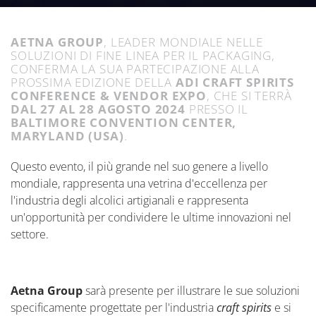
AETNA GROUP
, LEADER MONDIALE NELLE
SOLUZIONI DI FINE LINEA PER IL PACKAGING,
CONFERMA LA SUA PARTECIPAZIONE ALLA
PROSSIMA EDIZIONE DELLA
ADI CRAFT SPIRITS
CONFERENCE & VENDOR EXPO
, CHE SI TERRÀ
DAL 27 AL 28 AGOSTO 2024
PRESSO IL
BALTIMORE CONVENTION CENTER,
MARYLAND (USA)
.
Questo evento, il più grande nel suo genere a livello
mondiale, rappresenta una vetrina d'eccellenza per
l'industria degli alcolici artigianali e rappresenta
un'opportunità per condividere le ultime innovazioni nel
settore.
Aetna Group
sarà presente per illustrare le sue soluzioni
specificamente progettate per l'industria
craft spirits
e si