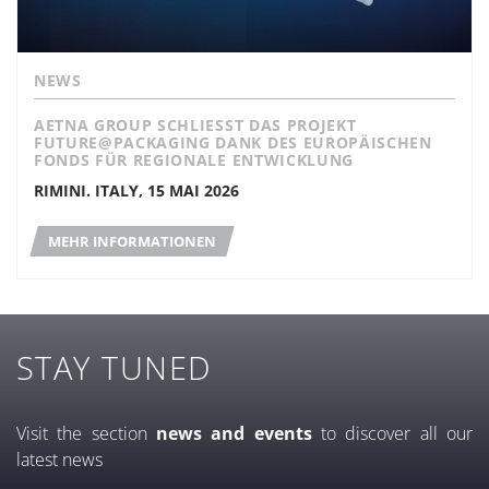
NEWS
AETNA GROUP SCHLIESST DAS PROJEKT
FUTURE@PACKAGING DANK DES EUROPÄISCHEN
FONDS FÜR REGIONALE ENTWICKLUNG
RIMINI. ITALY, 15 MAI 2026
MEHR INFORMATIONEN
STAY TUNED
Visit the section
news and events
to discover all our
latest news