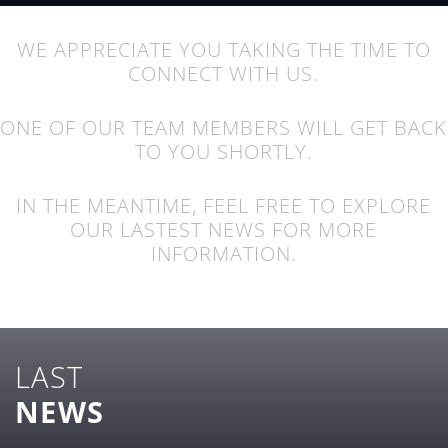
WE APPRECIATE YOU TAKING THE TIME TO
CONNECT WITH US.
ONE OF OUR TEAM MEMBERS WILL GET BACK
TO YOU SHORTLY.
IN THE MEANTIME, FEEL FREE TO EXPLORE
OUR LASTEST NEWS FOR MORE
INFORMATION.
LAST
NEWS