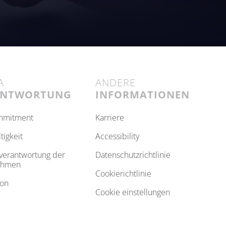
A
ANDERE
ANTWORTUNG
INFORMATIONEN
ommitment
karriere
ltigkeit
accessibility
datenschutzrichtlinie
ehmen
cookierichtlinie
ion
cookie einstellungen