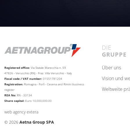
DIE
GRUPPE
über uns
Registered office:
Via Statale Marecchia n. 59
47826 - Verucchio (RN) - Fraz. Villa Verucchio - Italy
vision und w
Fiscal code / VAT number:
01551781204
Registration:
Romagna - Forlì - Cesena and Rimini business
weltweite pr
register
REA No:
RN - 33134
Share capital:
Euro 10,000,000.00
web agency extera
© 2026
Aetna Group SPA