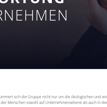
RNEHMEN
mmert sich die Gruppe nicht nur um die ökologischen und wirts
n der Menschen sowohl auf Unternehmensebene als auch in den