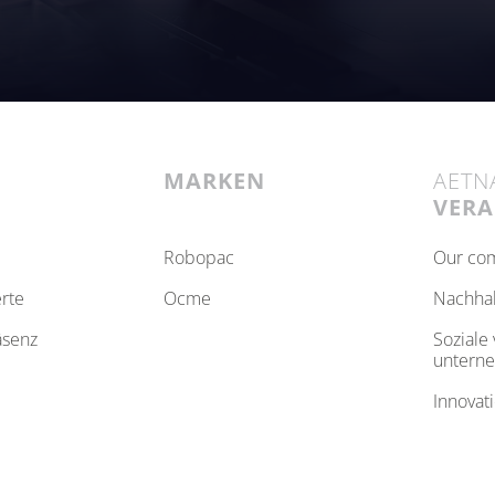
MARKEN
AETN
VER
robopac
our c
erte
ocme
nachha
äsenz
soziale verantwortung der
untern
innovat