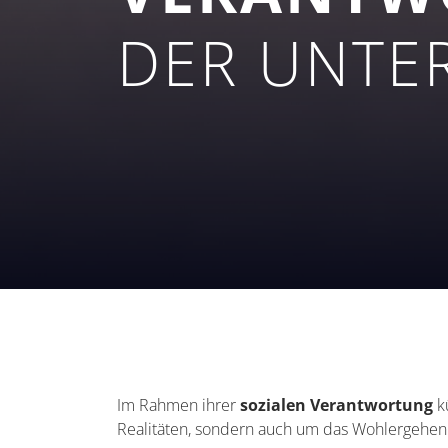
DER UNTE
Im Rahmen ihrer
sozialen Verantwortung
kü
Realitäten, sondern auch um das Wohlergehe