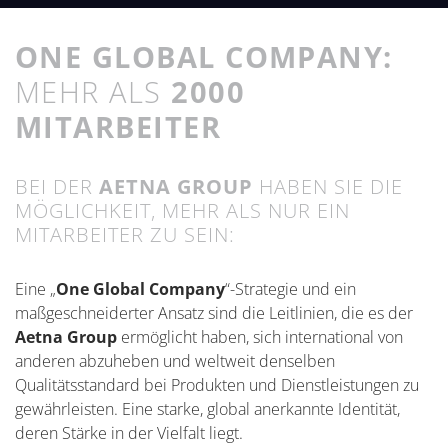
ONE GLOBAL COMPANY:
MEHR ALS
2000
MITARBEITER
BEI DER
AETNA GROUP
HABEN SIE DIE
MÖGLICHKEIT, MEHR ALS NUR EIN
MITARBEITER ZU SEIN:
Eine „
One Global Company
“-Strategie und ein
maßgeschneiderter Ansatz sind die Leitlinien, die es der
Aetna Group
ermöglicht haben, sich international von
anderen abzuheben und weltweit denselben
Qualitätsstandard bei Produkten und Dienstleistungen zu
gewährleisten. Eine starke, global anerkannte Identität,
deren Stärke in der Vielfalt liegt.