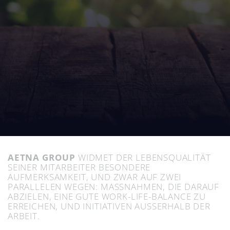
AETNA GROUP
WIDMET DER LEBENSQUALITÄT
SEINER MITARBEITER BESONDERE
AUFMERKSAMKEIT, UND ZWAR AUF ZWEI
PARALLELEN WEGEN: MASSNAHMEN, DIE DARAUF
ABZIELEN, EINE GUTE WORK-LIFE-BALANCE ZU
ERREICHEN, UND INITIATIVEN AUSSERHALB DER
ARBEIT.