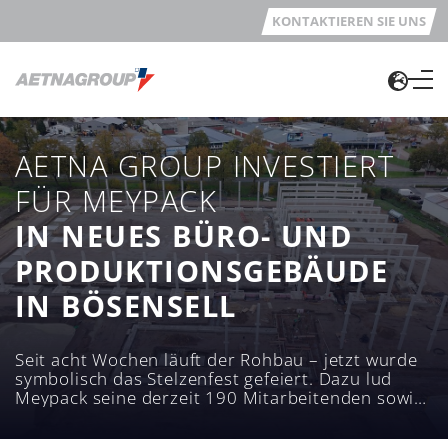
KONTAKTIEREN SIE UNS
AETNA GROUP INVESTIERT
FÜR MEYPACK
IN NEUES BÜRO- UND
PRODUKTIONSGEBÄUDE
IN BÖSENSELL
Seit acht Wochen läuft der Rohbau – jetzt wurde
symbolisch das Stelzenfest gefeiert. Dazu lud
Meypack seine derzeit 190 Mitarbeitenden sowie
die benachbarten Betriebe im Gewerbegebiet
Südfeld ein.