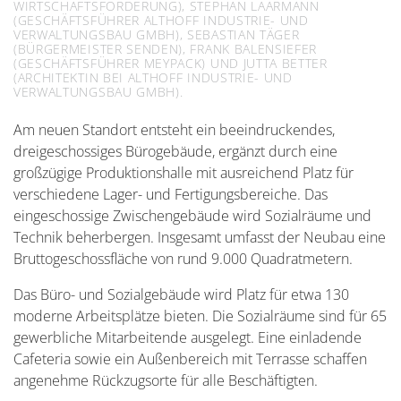
WIRTSCHAFTSFÖRDERUNG), STEPHAN LAARMANN
(GESCHÄFTSFÜHRER ALTHOFF INDUSTRIE- UND
VERWALTUNGSBAU GMBH), SEBASTIAN TÄGER
(BÜRGERMEISTER SENDEN), FRANK BALENSIEFER
(GESCHÄFTSFÜHRER MEYPACK) UND JUTTA BETTER
(ARCHITEKTIN BEI ALTHOFF INDUSTRIE- UND
VERWALTUNGSBAU GMBH).
Am neuen Standort entsteht ein beeindruckendes,
dreigeschossiges Bürogebäude, ergänzt durch eine
großzügige Produktionshalle mit ausreichend Platz für
verschiedene Lager- und Fertigungsbereiche. Das
eingeschossige Zwischengebäude wird Sozialräume und
Technik beherbergen. Insgesamt umfasst der Neubau eine
Bruttogeschossfläche von rund 9.000 Quadratmetern.
Das Büro- und Sozialgebäude wird Platz für etwa 130
moderne Arbeitsplätze bieten. Die Sozialräume sind für 65
gewerbliche Mitarbeitende ausgelegt. Eine einladende
Cafeteria sowie ein Außenbereich mit Terrasse schaffen
angenehme Rückzugsorte für alle Beschäftigten.