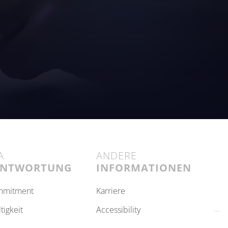
A
ANDERE
ANTWORTUNG
INFORMATIONEN
ommitment
karriere
ltigkeit
accessibility