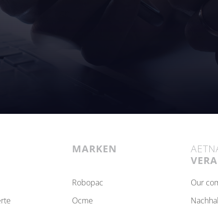
MARKEN
AETN
VER
robopac
our c
erte
ocme
nachha