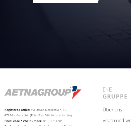
DIE
GRUPPE
über uns
Registered office:
Via Statale Marecchia n. 59
47826 - Verucchio (RN) - Fraz. Villa Verucchio - Italy
vision und w
Fiscal code / VAT number:
01551781204
Registration:
Romagna - Forlì - Cesena and Rimini business