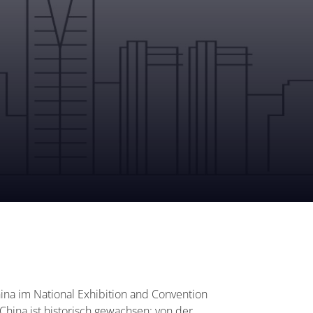
ina im National Exhibition and Convention
China ist historisch gewachsen: von der