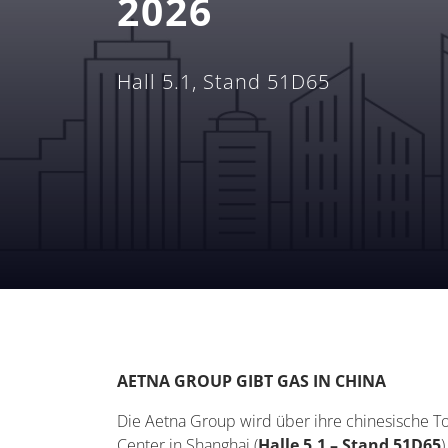
2026
Hall 5.1, Stand 51D65
AETNA GROUP GIBT GAS IN CHINA
Die Aetna Group wird über ihre chinesische T
Center in Shanghai (
Halle 5.1 – Stand 51D65