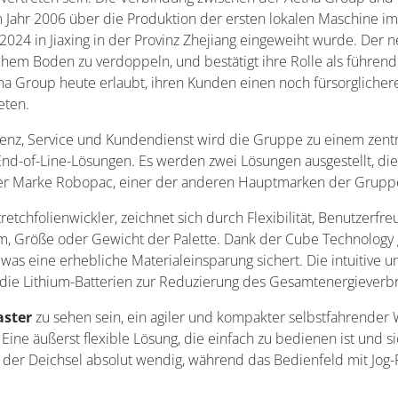
 Jahr 2006 über die Produktion der ersten lokalen Maschine im
024 in Jiaxing in der Provinz Zhejiang eingeweiht wurde. Der ne
hem Boden zu verdoppeln, und bestätigt ihre Rolle als führend
tna Group heute erlaubt, ihren Kunden einen noch fürsorglicher
eten.
enz, Service und Kundendienst wird die Gruppe zu einem zentr
n End-of-Line-Lösungen. Es werden zwei Lösungen ausgestellt, di
 der Marke Robopac, einer der anderen Hauptmarken der Grupp
retchfolienwickler, zeichnet sich durch Flexibilität, Benutzerfr
rm, Größe oder Gewicht der Palette. Dank der Cube Technology 
 was eine erhebliche Materialeinsparung sichert. Die intuitive
 die Lithium-Batterien zur Reduzierung des Gesamtenergieverb
ster
zu sehen sein, ein agiler und kompakter selbstfahrender W
t. Eine äußerst flexible Lösung, die einfach zu bedienen ist un
k der Deichsel absolut wendig, während das Bedienfeld mit Jog-