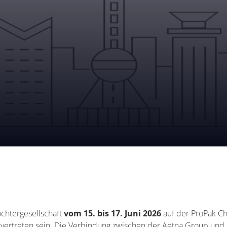
ochtergesellschaft
vom 15. bis 17. Juni 2026
auf der ProPak Ch
) vertreten sein. Die Verbindung zwischen der Aetna Group und 