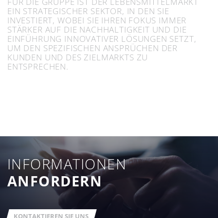
FÜR DIE GRUPPE IST DER LEBENSMITTELMARKT
EIN STRATEGISCHER SEKTOR, IN DEN SIE
INVESTIERT, WOBEI SIE IHREN FOKUS IMMER
STÄRKER AUF DIE NACHHALTIGKEIT UND DIE
EINFÜHRUNG INNOVATIVER LÖSUNGEN SETZT,
UM DEN SPEZIFISCHEN ANSPRÜCHEN DER
KUNDEN UND DES ZIELMARKTS ZU
ENTSPRECHEN.
INFORMATIONEN
ANFORDERN
KONTAKTIEREN SIE UNS