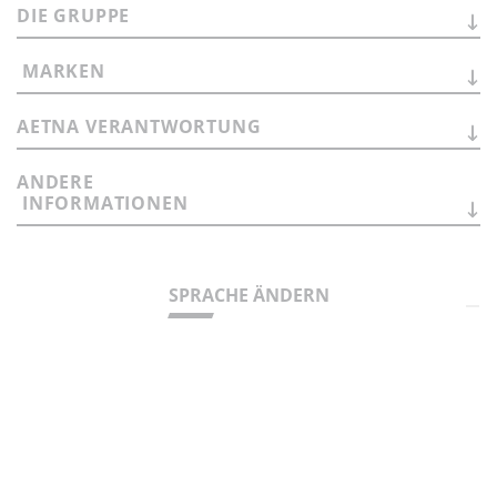
DIE
GRUPPE
MARKEN
AETNA
VERANTWORTUNG
ANDERE
INFORMATIONEN
SPRACHE ÄNDERN
Registered office:
Via Statale Marecchia n. 59
47826 - Verucchio (RN) - Fraz. Villa Verucchio - Italy
Fiscal code / VAT number:
01551781204
Registration:
Romagna - Forlì - Cesena and Rimini business
register