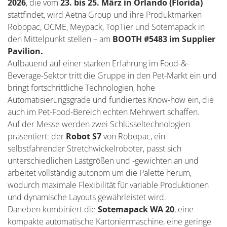
2026
, die vom
23. bis 25. März in Orlando (Florida)
stattfindet, wird Aetna Group und ihre Produktmarken
Robopac, OCME, Meypack, TopTier und Sotemapack in
den Mittelpunkt stellen – am
BOOTH #5483 im Supplier
Pavilion.
Aufbauend auf einer starken Erfahrung im Food-&-
Beverage-Sektor tritt die Gruppe in den Pet-Markt ein und
bringt fortschrittliche Technologien, hohe
Automatisierungsgrade und fundiertes Know-how ein, die
auch im Pet-Food-Bereich echten Mehrwert schaffen.
Auf der Messe werden zwei Schlüsseltechnologien
präsentiert: der
Robot S7
von Robopac, ein
selbstfahrender Stretchwickelroboter, passt sich
unterschiedlichen Lastgrößen und -gewichten an und
arbeitet vollständig autonom um die Palette herum,
wodurch maximale Flexibilität für variable Produktionen
und dynamische Layouts gewährleistet wird.
Daneben kombiniert die
Sotemapack WA 20
, eine
kompakte automatische Kartoniermaschine, eine geringe