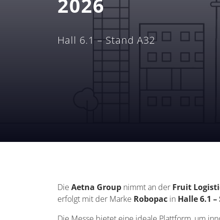
2026
Hall 6.1 – Stand A32
Die
Aetna Group
nimmt an der
Fruit Logist
erfolgt mit der Marke
Robopac
in
Halle 6.1 –
Die Messe bietet eine ideale Plattform, um in