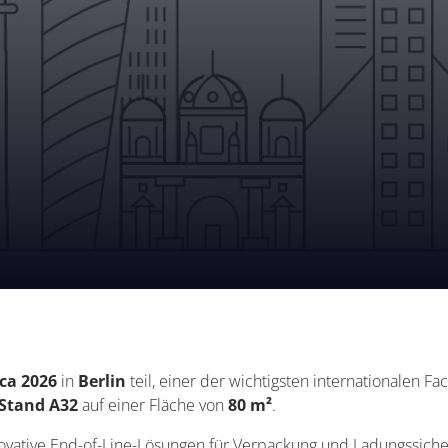
ica 2026
in
Berlin
teil, einer der wichtigsten internationalen F
 Stand A32
auf einer Fläche von
80 m²
.
novative End-of-Line-Lösungen für Verpackung und Ladungssiche