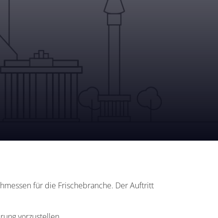
achmessen für die Frischebranche. Der Auftritt
rung vorzustellen.