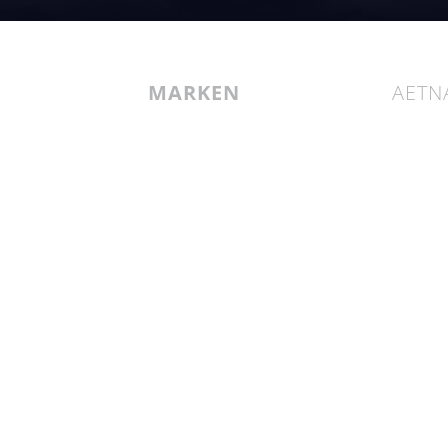
MARKEN
AETN
VER
robopac
our c
erte
ocme
nachha
äsenz
soziale verantwortung der
untern
innovat