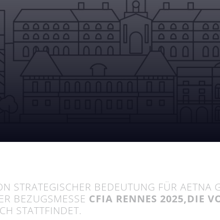
VON STRATEGISCHER BEDEUTUNG FÜR AETNA 
 DER BEZUGSMESSE
CFIA RENNES 2025,
DIE V
CH STATTFINDET.