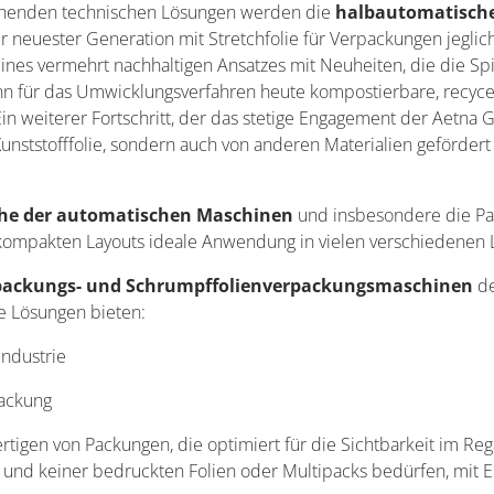
sehenden technischen Lösungen werden die
halbautomatische
er neuester Generation
mit Stretchfolie für Verpackungen jegl
 eines vermehrt nachhaltigen Ansatzes
mit Neuheiten, die die S
ann für das Umwicklungsverfahren heute kompostierbare, recyc
n weiterer Fortschritt, der das stetige Engagement der
Aetna 
 Kunststofffolie, sondern auch von anderen Materialien gefördert
he der automatischen Maschinen
und insbesondere die Pa
ompakten Layouts ideale Anwendung in vielen verschiedenen L
packungs- und Schrumpffolienverpackungsmaschinen
de
ne Lösungen bieten:
industrie
packung
tigen von Packungen, die optimiert für die Sichtbarkeit im Re
und keiner bedruckten Folien oder Multipacks bedürfen, mit