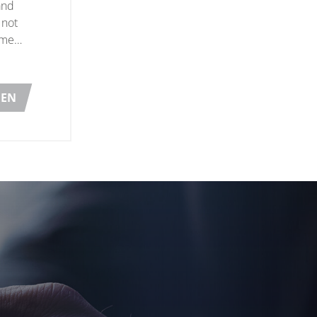
and
 not
ome
t on the
n on the
NEN