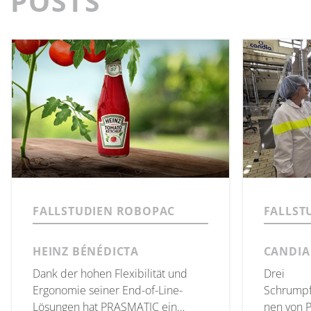
POSTS
FALLSTUDIEN ROBOPAC
FALLST
HEINZ BÉNÉDICTA
CANDIA
Dank der hohen Flexibilität und
Drei
Ergonomie seiner End-of-Line-
Schrumpf
Lösungen hat PRASMATIC ein
nen von P