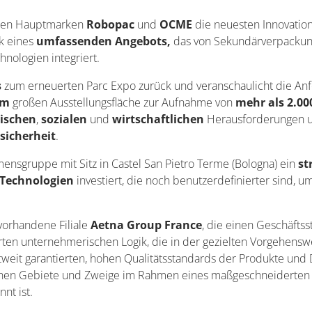
hren Hauptmarken
Robopac
und
OCME
die neuesten Innovatio
nk eines
umfassenden Angebots,
das von Sekundärverpackung
nologien integriert.
s
zum erneuerten Parc Expo zurück und veranschaulicht die Anf
qm
großen Ausstellungsfläche zur Aufnahme von
mehr als 2.00
ischen
,
sozialen
und
wirtschaftlichen
Herausforderungen u
sicherheit
.
ensgruppe mit Sitz in Castel San Pietro Terme (Bologna) ein
st
 Technologien
investiert, die noch benutzerdefinierter sind,
s vorhandene
Filiale
Aetna Group France
, die einen Geschäfts
ierten unternehmerischen Logik, die in der gezielten Vorgehensw
tweit garantierten, hohen Qualitätsstandards der Produkte und 
enen Gebiete und Zweige im Rahmen eines maßgeschneiderten 
nt ist.