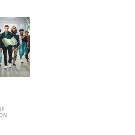
UP
 ON