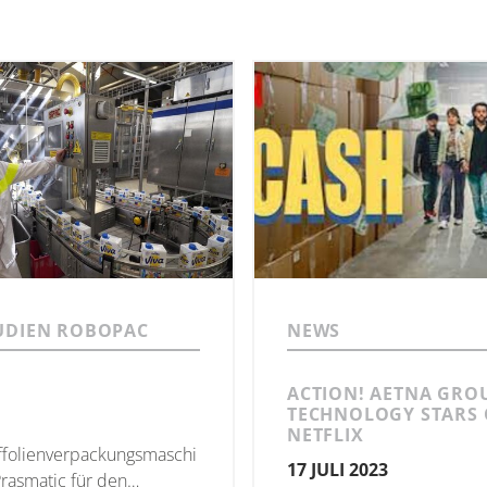
UDIEN ROBOPAC
NEWS
ACTION! AETNA GRO
TECHNOLOGY STARS
NETFLIX
folienverpackungsmaschi
17 JULI 2023
rasmatic für den