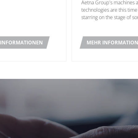
Aetna Group's machines 
sektor
technologies are this time
starring on the stage of s
international trade fair bu
set of a Netflix productio
TV screen.
 INFORMATIONEN
MEHR INFORMATIO