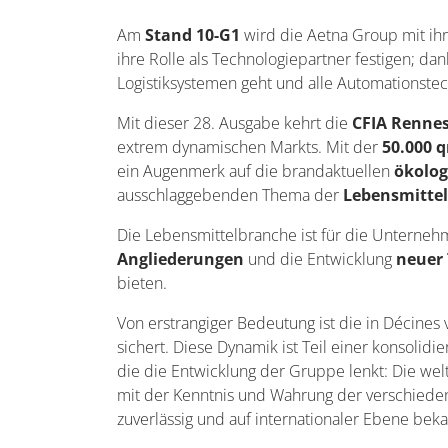
Am
Stand 10-G1
wird die Aetna Group mit i
ihre Rolle als Technologiepartner festigen; da
Logistiksystemen geht
und alle Automationstech
Mit dieser 28. Ausgabe kehrt die
CFIA Renne
extrem dynamischen Markts. Mit der
50.000 
ein Augenmerk auf die brandaktuellen
ökolog
ausschlaggebenden Thema der
Lebensmittel
Die Lebensmittelbranche ist für die Unternehm
Angliederungen
und die Entwicklung
neuer
bieten.
Von erstrangiger Bedeutung ist die in Décine
sichert. Diese Dynamik ist Teil einer konsolid
die die Entwicklung der Gruppe lenkt: Die wel
mit der Kenntnis und Wahrung der verschied
zuverlässig und auf internationaler Ebene bekan