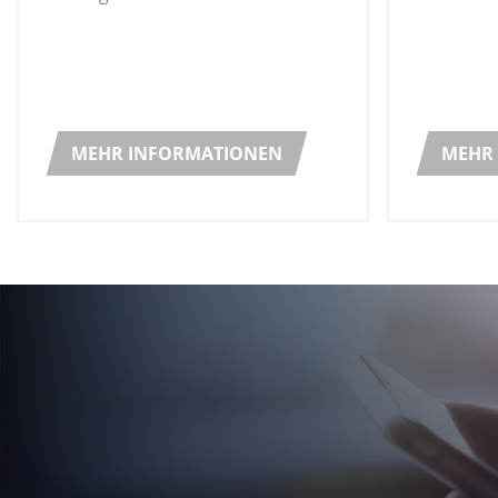
bedeutendes Projekt für die Heinz-
Molkerei
Bénédicta-Group erfolgreich
abgeschlossen.
MEHR INFORMATIONEN
MEHR