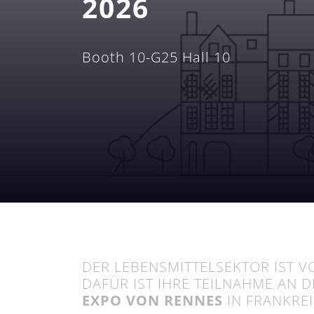
2026
Booth 10-G25 Hall 10
DER LEBENSMITTELSEKTOR IST 
DAFÜR IST IHRE TEILNAHME AN
EXPO VON RENNES
IN FRANKREI