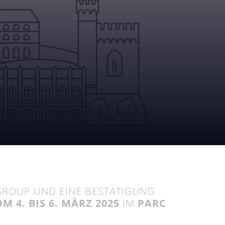
GROUP UND EINE BESTÄTIGUNG
OM 4. BIS 6. MÄRZ 2025
IM
PARC