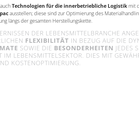
 auch
Technologien für die innerbetriebliche Logistik
mit d
pac
ausstellen; diese sind zur Optimierung des Materialhandli
tung längs der gesamten Herstellungskette.
DERNISSEN DER LEBENSMITTELBRANCHE ANG
RLICHEN
FLEXIBILITÄT
IN BEZUG AUF DIE D
MATE
SOWIE DIE
BESONDERHEITEN
JEDES 
 IM LEBENSMITTELSEKTOR. DIES MIT GEWÄH
UND KOSTENOPTIMIERUNG.