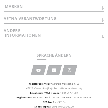
MARKEN
AETNA
VERANTWORTUNG
ANDERE
INFORMATIONEN
SPRACHE ÄNDERN
Registered office:
Via Statale Marecchia n. 59
47826 - Verucchio (RN) - Fraz. Villa Verucchio - Italy
Fiscal code / VAT number:
01551781204
Registration:
Romagna - Forlì - Cesena and Rimini business
register
REA No:
RN - 33134
Share capital:
Euro 10,000,000.00