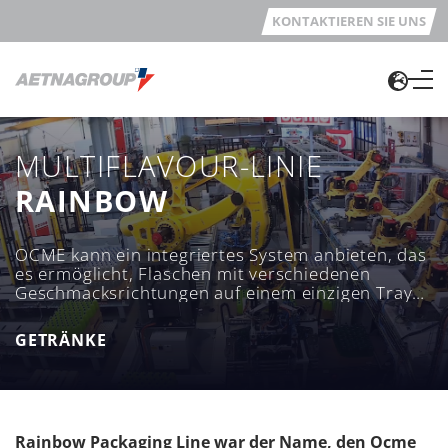
KONTAKTIEREN SIE UNS
MULTIFLAVOUR-LINIE
RAINBOW
OCME kann ein integriertes System anbieten, das
es ermöglicht, Flaschen mit verschiedenen
Geschmacksrichtungen auf einem einzigen Tray
zu palettieren, um die Anforderungen des Kunden
zu erfüllen.
GETRÄNKE
Rainbow Packaging Line war der Name, den Ocme