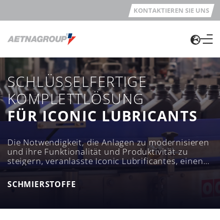
KONTAKTIEREN SIE UNS
SCHLÜSSELFERTIGE
KOMPLETTLÖSUNG
FÜR ICONIC LUBRICANTS
Die Notwendigkeit, die Anlagen zu modernisieren
und ihre Funktionalität und Produktivität zu
steigern, veranlasste Iconic Lubrificantes, einen
einzigen, zuverlässigen Partner zu suchen, der
die Erreichung der gesetzten Ziele garantieren
SCHMIERSTOFFE
konnte. OCME war die richtige Antwort.