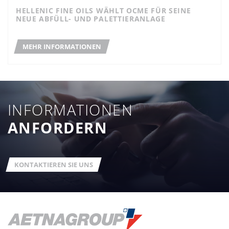
HELLENIC FINE OILS WÄHLT OCME FÜR SEINE
NEUE ABFÜLL- UND PALETTIERANLAGE
MEHR INFORMATIONEN
INFORMATIONEN
ANFORDERN
KONTAKTIEREN SIE UNS