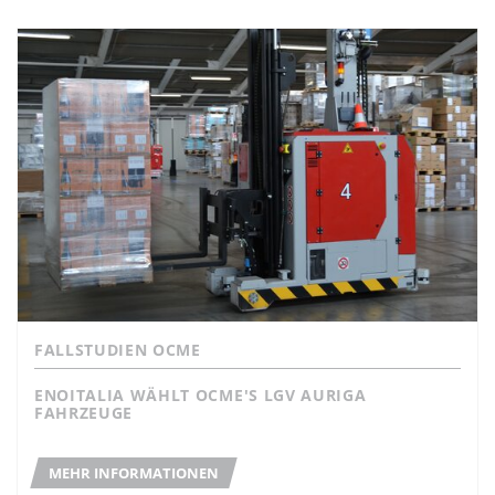
FALLSTUDIEN OCME
ENOITALIA WÄHLT OCME'S LGV AURIGA
FAHRZEUGE
MEHR INFORMATIONEN