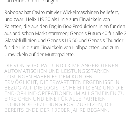
Lab erforschten Lösungen.
Robopac hat Caviro mit vier Wickelmaschinen beliefert,
und zwar: Helix HS 30 als Linie zum Einwickeln von
Paletten, die aus den Bag-in-Box-Produktionslinien für den
ausländischen Markt stammen; Genesis Futura 40 für alle 2
Glasabfülllinien und Genesis HS 50 und Genesis Thunder
für die Linie zum Einwickeln von Halbpaletten und zum
Umwickeln auf der Mutterpalette.
DIE VON ROBOPAC UND OCME ANGEBOTENEN
AUTOMATISCHEN UND LEISTUNGSSTARKEN
LÖSUNGEN HABEN ES DEM KUNDEN
ERMÖGLICHT, DIE ERWARTETEN ERGEBNISSE IN
BEZUG AUF DIE LOGISTISCHE EFFIZIENZ UND DIE
END-OF-LINE-OPERATIONEN IM ALLGEMEINEN ZU
ERREICHEN UND EINE FÜR ALLE PARTEIEN
LOHNENDE BEZIEHUNG FORTZUSETZEN, DIE
BEREITS ENDE DER 1990ER JAHRE BEGANN.