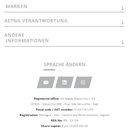
MARKEN
AETNA
VERANTWORTUNG
ANDERE
INFORMATIONEN
SPRACHE ÄNDERN
Registered office:
Via Statale Marecchia n. 59
47826 - Verucchio (RN) - Fraz. Villa Verucchio - Italy
Fiscal code / VAT number:
01551781204
Registration:
Romagna - Forlì - Cesena and Rimini business
register
REA No:
RN - 33134
Share capital:
Euro 10,000,000.00