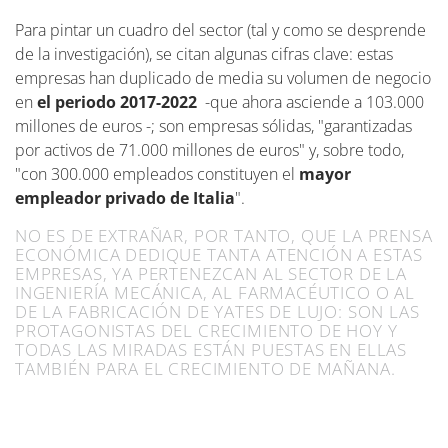
Para pintar un cuadro del sector (tal y como se desprende
de la investigación), se citan algunas cifras clave: estas
empresas han duplicado de media su volumen de negocio
en
el periodo 2017-2022
-que ahora asciende a 103.000
millones de euros -; son empresas sólidas, "garantizadas
por activos de 71.000 millones de euros" y, sobre todo,
"con 300.000 empleados constituyen el
mayor
empleador privado de Italia
".
NO ES DE EXTRAÑAR, POR TANTO, QUE LA PRENSA
ECONÓMICA DEDIQUE TANTA ATENCIÓN A ESTAS
EMPRESAS, YA PERTENEZCAN AL SECTOR DE LA
INGENIERÍA MECÁNICA, AL FARMACÉUTICO O AL
DE LA FABRICACIÓN DE YATES DE LUJO: SON LAS
PROTAGONISTAS DEL CRECIMIENTO DE HOY Y
TODAS LAS MIRADAS ESTÁN PUESTAS EN ELLAS
TAMBIÉN PARA EL CRECIMIENTO DE MAÑANA.