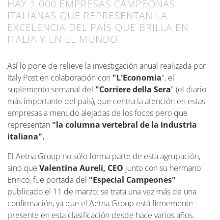
HAY 1.000 EMPRESAS CAMPEONAS
ITALIANAS QUE REPRESENTAN LA
EXCELENCIA DEL PAÍS QUE BRILLA EN
ITALIA Y EN EL MUNDO.
Así lo pone de relieve la investigación anual realizada por
Italy Post en colaboración con
"L'Economia
", el
suplemento semanal del
"Corriere della Sera
" (el diario
más importante del país), que centra la atención en estas
empresas a menudo alejadas de los focos pero que
representan
"la columna vertebral de la industria
italiana".
El Aetna Group no sólo forma parte de esta agrupación,
sino que
Valentina Aureli, CEO
junto con su hermano
Enrico, fue portada del
"Especial Campeones"
publicado el 11 de marzo: se trata una vez más de una
confirmación, ya que el Aetna Group está firmemente
presente en esta clasificación desde hace varios años.