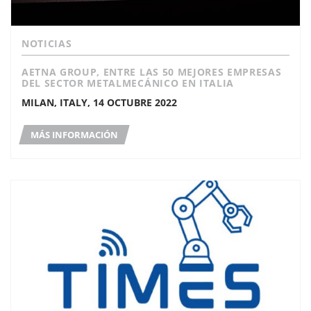
NOTICIAS
AETNA GROUP, ENTRE LAS 50 MEJORES EMPRESAS
DEL SECTOR METALMECÁNICO EN ITALIA
MILAN, ITALY, 14 OCTUBRE 2022
MÁS INFORMACIÓN