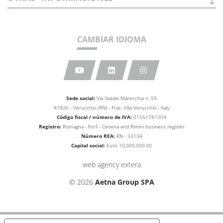
CAMBIAR IDIOMA
Sede social:
Via Statale Marecchia n. 59
47826 - Verucchio (RN) - Fraz. Villa Verucchio - Italy
Código fiscal / número de IVA:
01551781204
Registro:
Romagna - Forlì - Cesena and Rimini business
register
Número REA
:
RN - 33134
Capital social:
Euro 10,000,000.00
web agency extera
© 2026
Aetna Group SPA