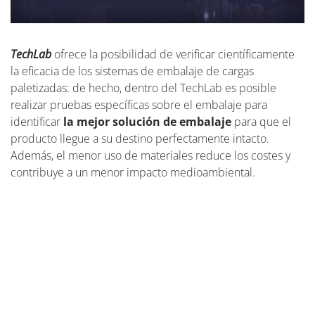
TechLab
ofrece la posibilidad de verificar científicamente
la eficacia de los sistemas de embalaje de cargas
paletizadas: de hecho, dentro del TechLab es posible
realizar pruebas específicas sobre el embalaje para
identificar
la mejor solución de embalaje
para que el
producto llegue a su destino perfectamente intacto.
Además, el menor uso de materiales reduce los costes y
contribuye a un menor impacto medioambiental.
El enfoque científico se consiguió dotando al laboratorio
del equipamiento necesario y desarrollando un método
de ensayo indicado por la norma de referencia que una
directiva europea considera útil para demostrar la
seguridad del transporte
. Uno de los aspectos más
interesantes fue haber ido más allá de la verificación de la
seguridad del embalaje a través de su integridad, para