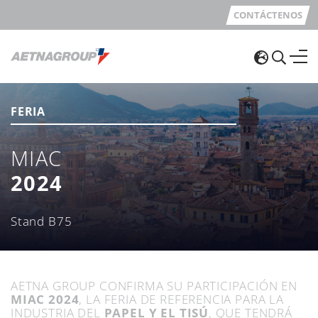
CONTÁCTENOS
FERIA
MIAC
2024
Stand B75
AETNA GROUP CONFIRMA SU PARTICIPACIÓN EN
MIAC 2024
, LA FERIA DE REFERENCIA PARA LA
INDUSTRIA DEL
PAPEL Y EL TISÚ
, QUE TENDRÁ