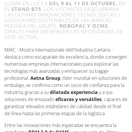
LUGAR EN LUCCA
DEL 9 AL 11 DE OCTUBRE.
EN
EL
STAND B75
, LOS VISITANTES DESCUBRIRÁN
LAS ÚLTIMAS INNOVACIONES TECNOLÓGICAS Y
SOLUCIONES SOSTENIBLES DE LAS MARCAS
INSIGNIA DEL GRUPO,
ROBOPAC Y OCME
,
IDEALES PARA SATISFACER LAS NECESIDADES DE
ESTE SECTOR.
MIAC - Mostra Internazionale dell'Industria Cartaria -
destaca como escaparate de excelencia, donde convergen
numerosas empresas internacionales para explorar las
tecnologías más avanzadas y enriquecer su bagaje
profesional.
Aetna Group
, líder mundial en soluciones de
embalaje, se confirma como un socio de confianza para la
industria, gracias a su
dilatada experiencia
y a sus
soluciones de envasado
eficaces y versátiles
, capaces de
garantizar elevados estándares de calidad desde el final
de línea hasta las primeras etapas de la logística.
Entre las innovaciones más esperadas se encuentra la