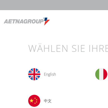
WÄHLEN SIE IHR
English
中文