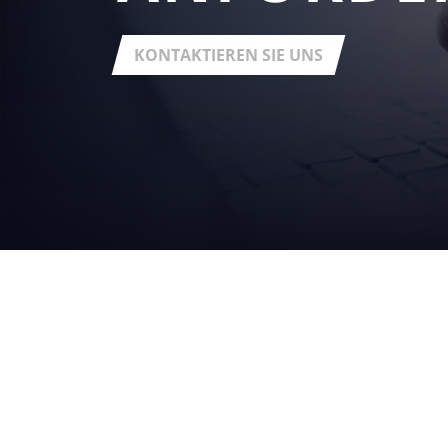
KONTAKTIEREN SIE UNS
DIE
GRUPPE
über uns
Registered office:
Via Statale Marecchia n. 59
47826 - Verucchio (RN) - Fraz. Villa Verucchio - Italy