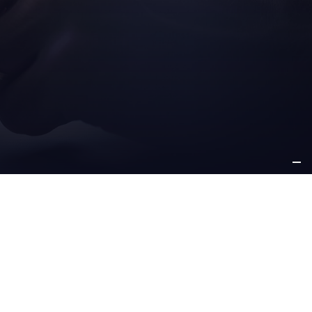
A
ANDERE
ANTWORTUNG
INFORMATIONEN
ommitment
karriere