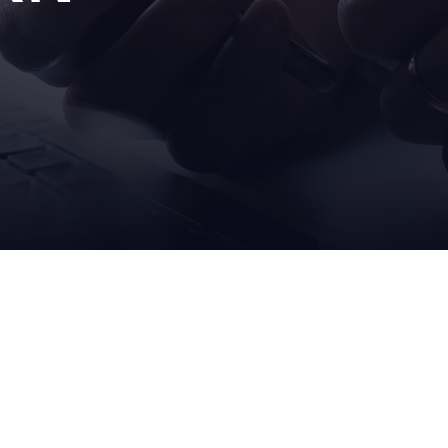
MARKEN
AETN
VER
robopac
our c