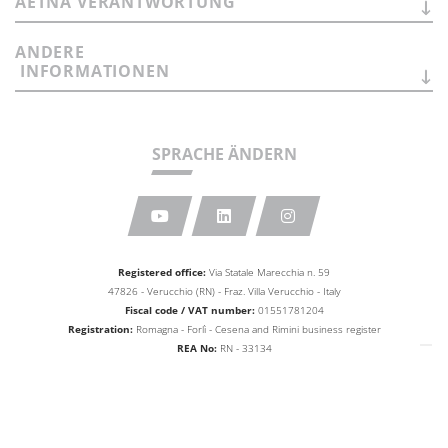
AETNA
VERANTWORTUNG
ANDERE
INFORMATIONEN
SPRACHE ÄNDERN
Registered office:
Via Statale Marecchia n. 59
47826 - Verucchio (RN) - Fraz. Villa Verucchio - Italy
Fiscal code / VAT number:
01551781204
Registration:
Romagna - Forlì - Cesena and Rimini business
register
REA No:
RN - 33134
Share capital:
Euro 10,000,000.00
web agency extera
© 2026
Aetna Group SPA