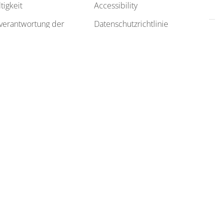
ltigkeit
accessibility
datenschutzrichtlinie
ehmen
cookierichtlinie
ion
cookie einstellungen