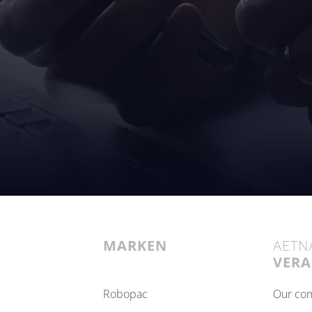
MARKEN
AETN
VER
robopac
our c