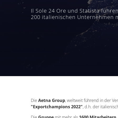
Il Sole 24 Ore und Statista führ
200 italienischen Unternehmen m
Die
Aetna Group
, weltweit führend in der Ve
"Exportchampions 2022"
, d.h. der italien
Die
Gruppe
mit mehr als
1600 Mitarbeitern,