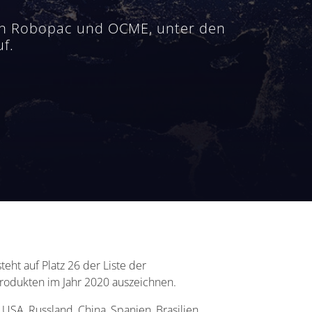
 von Robopac und OCME, unter den
f.
teht auf Platz 26 der Liste der
 Produkten im Jahr 2020 auszeichnen.
USA, Russland, China, Spanien, Brasilien,