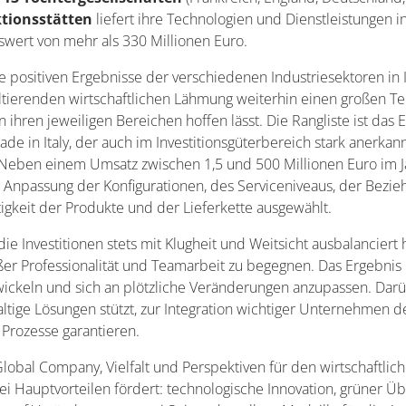
tionsstätten
liefert ihre Technologien und Dienstleistungen i
swert von mehr als 330 Millionen Euro.
 positiven Ergebnisse der verschiedenen Industriesektoren in 
tierenden wirtschaftlichen Lähmung weiterhin einen großen Teil
n ihren jeweiligen Bereichen hoffen lässt. Die Rangliste ist das
de in Italy, der auch im Investitionsgüterbereich stark anerkan
. Neben einem Umsatz zwischen 1,5 und 500 Millionen Euro im
 Anpassung der Konfigurationen, des Serviceniveaus, der Bezi
igkeit der Produkte und der Lieferkette ausgewählt.
 Investitionen stets mit Klugheit und Weitsicht ausbalanciert 
 Professionalität und Teamarbeit zu begegnen. Das Ergebnis is
twickeln und sich an plötzliche Veränderungen anzupassen. Dar
tige Lösungen stützt, zur Integration wichtiger Unternehmen de
 Prozesse garantieren.
Global Company, Vielfalt und Perspektiven für den wirtschaftli
ei Hauptvorteilen fördert: technologische Innovation, grüner Ü