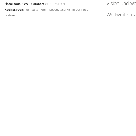
vision und w
Fiscal code / VAT number:
01551781204
Registration:
Romagna - Forlì - Cesena and Rimini business
weltweite pr
register
REA No:
RN - 33134
Share capital:
Euro 10,000,000.00
web agency extera
© 2026
Aetna Group SPA
SPRACHE ÄNDERN