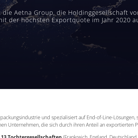
en die Aetna Group, die Holdinggesellschaft
it der höchsten Exportquote im Jahr 2020 au
rpackungsindustrie und spezialisiert auf End-of-Line-Lösungen, s
ischen Unternehmen, die sich durch ihren Anteil an exportierten
 13 Tochtergesellschaften
(Frankreich, England, Deutschland, 