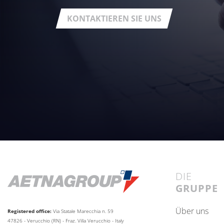
KONTAKTIEREN SIE UNS
DIE
GRUPPE
über uns
Registered office:
Via Statale Marecchia n. 59
47826 - Verucchio (RN) - Fraz. Villa Verucchio - Italy