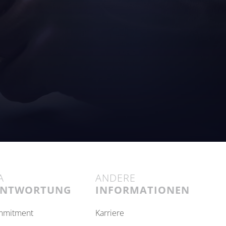
A
ANDERE
ANTWORTUNG
INFORMATIONEN
ommitment
karriere