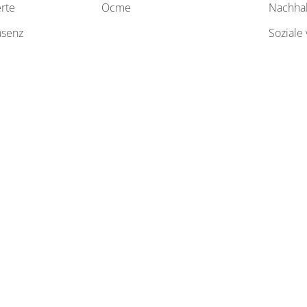
erte
ocme
nachha
äsenz
soziale verantwortung der
untern
innovat