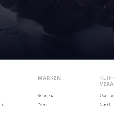
MARKEN
AETN
VER
robopac
our c
erte
ocme
nachha