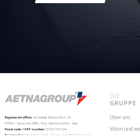
DIE
GRUPPE
über uns
Registered office:
Via Statale Marecchia n. 59
47826 - Verucchio (RN) - Fraz. Villa Verucchio - Italy
vision und w
Fiscal code / VAT number:
01551781204
Registration:
Romagna - Forlì - Cesena and Rimini business