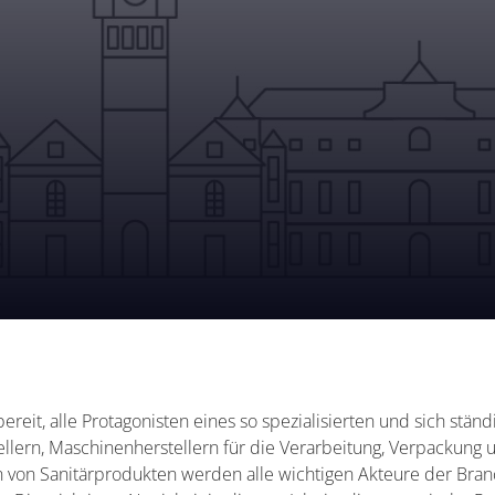
 bereit, alle Protagonisten eines so spezialisierten und sich st
llern, Maschinenherstellern für die Verarbeitung, Verpackung 
von Sanitärprodukten werden alle wichtigen Akteure der Bra