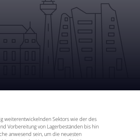
ändig weiterentwickelnden Sektors wie der des
und Vorbereitung von Lagerbeständen bis hin
nche anwesend sein, um die neuesten