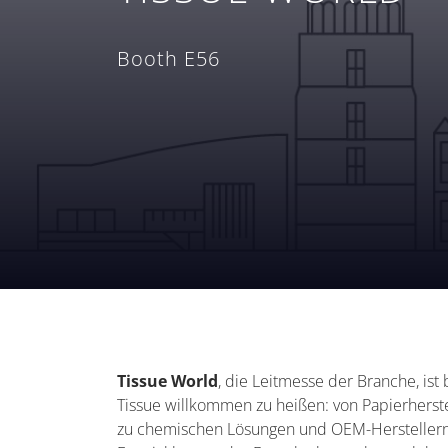
Booth E56
Tissue World
, die Leitmesse der Branche, ist
Tissue willkommen zu heißen: von Papierherste
zu chemischen Lösungen und OEM-Herstellern 