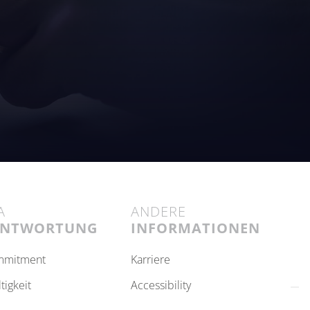
A
ANDERE
ANTWORTUNG
INFORMATIONEN
ommitment
karriere
ltigkeit
accessibility