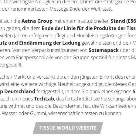
Die wichtigste Neuigkeit in diesem Jahr ist die strategische Po
er der renommiertesten Messegelände der Welt, statt.
et sich die
Aetna Group
, mit einem institutionellen
Stand (E56
 zu geben, die dem
Ende der Linie für die Produkte der Tis
 vielen Jahren erfolgreich pflegt und Hochleistungslösungen förd
chutz und Eindämmung der Ladung
gewährleisten und den M
ieren. Von den Verpackungslösungen von
Sotemapack
über die
n vom Fachpersonal alle von der Gruppe speziell für dieses 
vorgestellt.
schen Markt und verstärkt durch den jüngsten Eintritt des ren
wird eine weitere wichtige Neuheit angekündigt, die dieses Gebi
up Deutschland
fertiggestellt, in dem Sie dank eines eigenen
S
 auch ein neues
TechLab
, das fortschrittlichste Forschungslab
lung widmet und das die Besonderheit hat, die Wirksamkeit ein
t, Wasser oder Gummi, wissenschaftlich testen zu können.
TISSUE WORLD WEBSITE