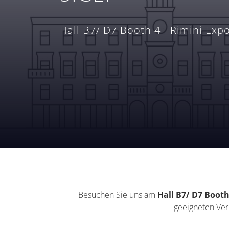
Hall B7/ D7 Booth 4 - Rimini Expo
Besuchen Sie uns am
Hall B7/ D7 Booth
geeigneten Verp