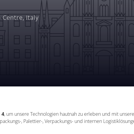
 Centre, Italy
 4
, um unsere Technologien hautnah zu erleben und mit unser
ackungs-, Palettier-, Verpackungs- und internen Logistiklösun