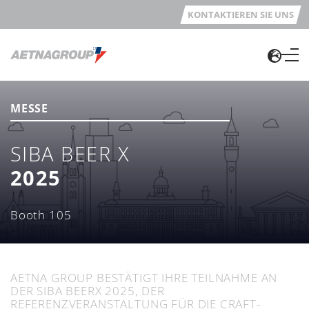
KONTAKTIEREN SIE UNS
MESSE
SIBA BEER X
2025
Booth 105
AETNA GROUP BESTÄTIGT IHRE TEILNAHME AN
DER SIBA BEERX 2025, DER
REFERENZVERANSTALTUNG FÜR DIE CRAFT-