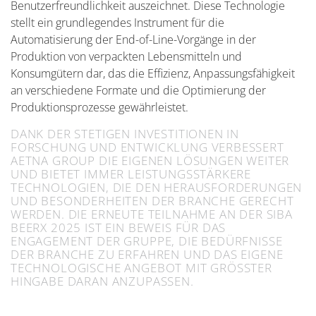
Benutzerfreundlichkeit auszeichnet. Diese Technologie
stellt ein grundlegendes Instrument für die
Automatisierung der End-of-Line-Vorgänge in der
Produktion von verpackten Lebensmitteln und
Konsumgütern dar, das die Effizienz, Anpassungsfähigkeit
an verschiedene Formate und die Optimierung der
Produktionsprozesse gewährleistet.
DANK DER STETIGEN INVESTITIONEN IN
FORSCHUNG UND ENTWICKLUNG VERBESSERT
AETNA GROUP DIE EIGENEN LÖSUNGEN WEITER
UND BIETET IMMER LEISTUNGSSTÄRKERE
TECHNOLOGIEN, DIE DEN HERAUSFORDERUNGEN
UND BESONDERHEITEN DER BRANCHE GERECHT
WERDEN. DIE ERNEUTE TEILNAHME AN DER SIBA
BEERX 2025 IST EIN BEWEIS FÜR DAS
ENGAGEMENT DER GRUPPE, DIE BEDÜRFNISSE
DER BRANCHE ZU ERFAHREN UND DAS EIGENE
TECHNOLOGISCHE ANGEBOT MIT GRÖSSTER H
INGABE DARAN ANZUPASSEN.