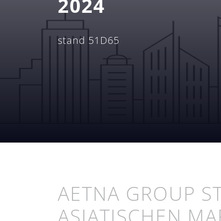
2024
stand 51D65
AETNA GROUP ST
ASIATISCHEN M