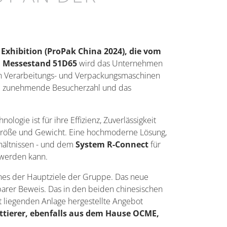
Exhibition (ProPak China 2024), die vom
m
Messestand 51D65
wird das Unternehmen
 von Verarbeitungs- und Verpackungsmaschinen
ine zunehmende Besucherzahl und das
ologie ist für ihre Effizienz, Zuverlässigkeit
, Größe und Gewicht. Eine hochmoderne Lösung,
hältnissen - und dem
System R-Connect
für
 werden kann.
 eines der Hauptziele der Gruppe. Das neue
fbarer Beweis. Das in den beiden chinesischen
t liegenden Anlage hergestellte Angebot
ttierer, ebenfalls aus dem Hause OCME,