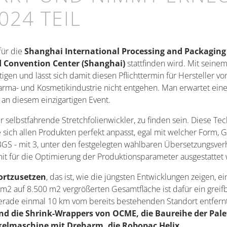
024 TEIL
für die
Shanghai International Processing and Packaging 
and Convention Center (Shanghai)
stattfinden wird. Mit seine
tigen und lässt sich damit diesen Pflichttermin für Hersteller
 Pharma- und Kosmetikindustrie nicht entgehen. Man erwartet e
 an diesem einzigartigen Event.
 selbstfahrende Stretchfolienwickler, zu finden sein. Diese Techn
e sich allen Produkten perfekt anpasst, egal mit welcher Form
3GS - mit 3, unter den festgelegten wählbaren Übersetzungsver
 für die Optimierung der Produktionsparameter ausgestattet
ortzusetzen
, das ist, wie die jüngsten Entwicklungen zeigen,
0 m2 auf 8.500 m2 vergrößerten Gesamtfläche ist dafür ein grei
gerade einmal 10 km vom bereits bestehenden Standort entfern
nd die Shrink-Wrappers von OCME, die Baureihe der Pale
kelmaschine mit Dreharm, die Robopac Helix.