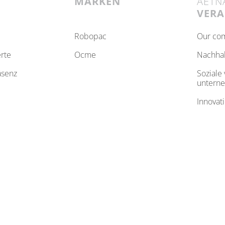
MARKEN
AETN
VER
robopac
our c
erte
ocme
nachha
äsenz
soziale verantwortung der
untern
innovat