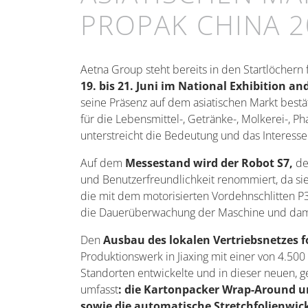
PROPAK CHINA 2
Aetna Group steht bereits in den Startlöchern 
19. bis 21. Juni im National Exhibition 
seine Präsenz auf dem asiatischen Markt bestä
für die Lebensmittel-, Getränke-, Molkerei-,
unterstreicht die Bedeutung und das Interesse
Auf dem
Messestand wird der Robot S7,
der
und Benutzerfreundlichkeit renommiert, da si
die mit dem motorisierten Vordehnschlitten P
die Dauerüberwachung der Maschine und damit
Den
Ausbau des lokalen Vertriebsnetzes f
Produktionswerk in Jiaxing mit einer von 4.50
Standorten entwickelte und in dieser neuen, 
umfasst
: die Kartonpacker Wrap-Around u
sowie die automatische Stretchfolienwic