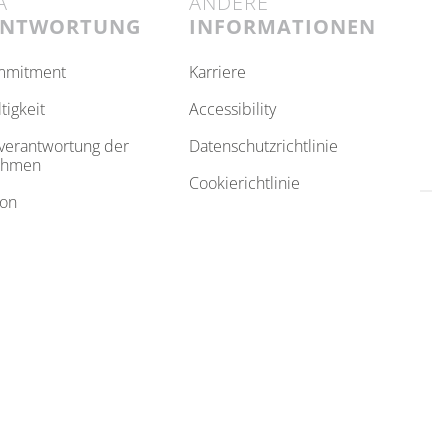
A
ANDERE
ANTWORTUNG
INFORMATIONEN
ommitment
karriere
ltigkeit
accessibility
datenschutzrichtlinie
ehmen
cookierichtlinie
ion
cookie einstellungen