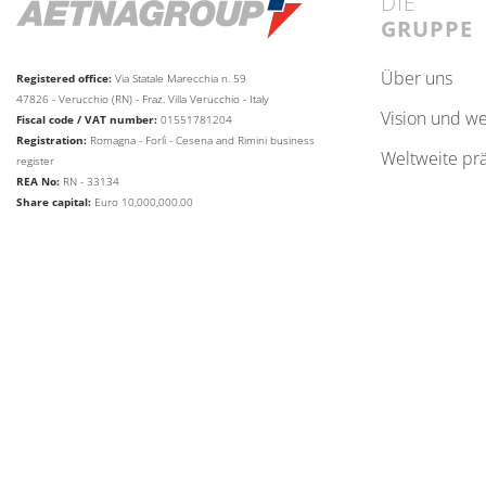
DIE
GRUPPE
über uns
Registered office:
Via Statale Marecchia n. 59
47826 - Verucchio (RN) - Fraz. Villa Verucchio - Italy
vision und w
Fiscal code / VAT number:
01551781204
Registration:
Romagna - Forlì - Cesena and Rimini business
weltweite pr
register
REA No:
RN - 33134
Share capital:
Euro 10,000,000.00
web agency extera
© 2026
Aetna Group SPA
SPRACHE ÄNDERN