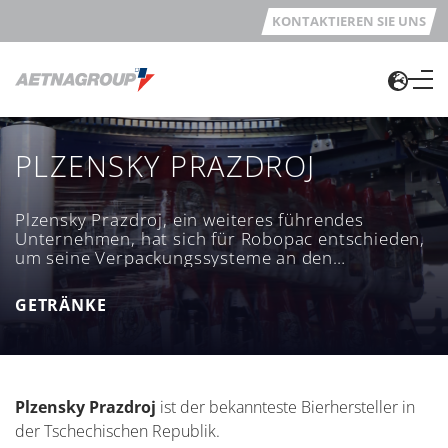
KONTAKTIEREN SIE UNS
PLZENSKY PRAZDROJ
Plzensky Prazdroj, ein weiteres führendes
Unternehmen, hat sich für Robopac entschieden,
um seine Verpackungssysteme an den
verschiedenen Produktionsstandorten in der
Tschechischen Republik und der Slowakei zu
GETRÄNKE
modernisieren.
Plzensky Prazdroj
ist der bekannteste Bierhersteller in
der Tschechischen Republik.