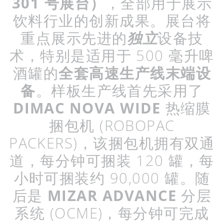
301
号展台）
，全部用于展示
饮料行业的创新成果。展台将
重点展示先进的
独立
设备技
术，特别是适用于
500
毫升啤
酒罐的
全套高速生产线末端设
备
。样板生产线首先采用了
DIMAC
NOVA WIDE
热缩膜
捆包机
(ROBOPAC
PACKERS)
，该捆包机拥有双通
道，每分钟可捆装
120
罐，每
小时可捆装约
90,000
罐。随
后是
MIZAR
ADVANCE
分层
系统
(OCME)
，每分钟可完成