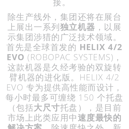
接。
除生产线外，集团还将在展台
上展出一系列
独立机器
，以展
示集团涉猎的广泛技术领域。
首先是全球首发的
HELIX
4/2
EVO
(ROBOPAC SYSTEMS)
，
这款机器是久经考验的双旋转
臂机器的进化版。
HELIX
4/2
EVO
专为提供高性能而设计，
每小时最多可缠绕
150
个托盘
（包括
大尺寸
托盘），是目前
市场上此类应用中
速度最快的
解决方案
。除速度快之外，新