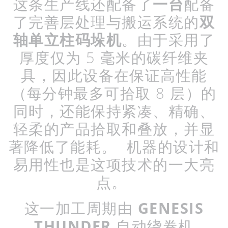
这条生产线还配备了
一台
配备
了完善层处理与搬运系统的
双
轴单立柱码垛机
。由于采用了
厚度仅为
5
毫米的碳纤维夹
具，因此设备在保证高性能
（每分钟最多可拾取
8
层）的
同时，还能保持紧凑、精确、
轻柔的产品拾取和叠放，并显
著降低了能耗。
机器的设计和
易用性也是这项技术的一大亮
点。
这一加工周期由
GENESIS
THUNDER
自动绕卷机