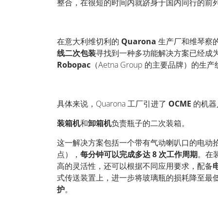
整合，在很短的时间内就跻身于国内同行的前
在意大利维切利的
Quarona
生产厂和维琴察
线二次包装
寻找到一种多功能解决方案已经成
Robopac
（Aetna Group
的主要品牌）的生产
具体来说，
Quarona
工厂引进了
OCME
的机器
装箱机
和
卸箱机
负责瓶子的二次装箱。
这一解决方案包括一个带有气动喇叭口的电动
点），
每分钟可以完成多达
8
次工作周期
。在
高的灵活性，还可以根据不同应用要求，配备
式传送装置上，进一步将玻璃瓶的损耗降至最
护
。