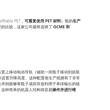
fillable PET，
可重复使用
PET
材料
）瓶的
生产
求的比较，这家公司最终选择了
OCME
和
装置上移动电动导轨（辅助一排瓶子移动到拾取
来设置升降高度。这种配置使生产线拥有了非常
技术则能够将瓶子成排存放到用于单排输出的链
，这种简单的机器人结构很容易
操作并进行维