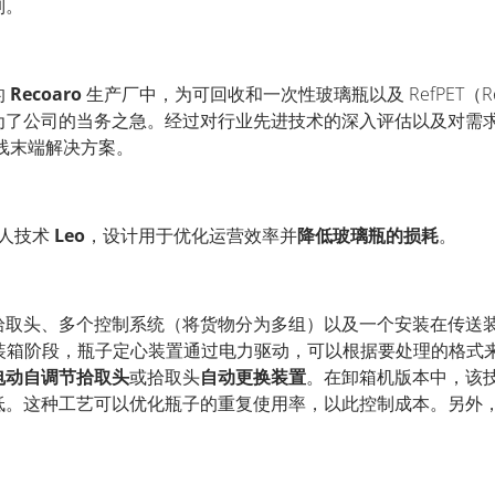
列。
的
Recoaro
生产厂中，为可回收和一次性玻璃瓶以及
RefPET（Re
为了公司的当务之急。经过对行业先进技术的深入评估以及对需
线末端解决方案。
人技术
Leo
，设计用于优化运营效率并
降低玻璃瓶的损耗
。
拾取头、多个控制系统（将货物分为多组）以及一个安装在传送
装箱阶段，瓶子定心装置通过电力驱动，可以根据要处理的格式
电动自调节拾取头
或拾取头
自动更换装置
。在卸箱机版本中，该
低。这种工艺可以优化瓶子的重复使用率，以此控制成本。另外