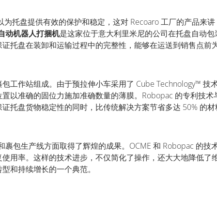
以为托盘提供有效的保护和稳定，这对
Recoaro
工厂的产品来讲
自动机器人打捆机
是这家位于意大利里米尼的公司在托盘自动包
保证托盘在装卸和运输过程中的完整性，能够在运送到销售点前
裹包工作站组成。由于预拉伸小车采用了
Cube Technology™
技
位置以准确的固位力施加准确数量的薄膜。
Robopac
的专利技术
保证托盘货物稳定性的同时，比传统解决方案节省多达
50%
的材
和裹包生产线方面取得了辉煌的成果。
OCME
和
Robopac
的技
复使用率。这样的技术进步，不仅简化了操作，还大大地降低了
转型和持续增长的一个典范。