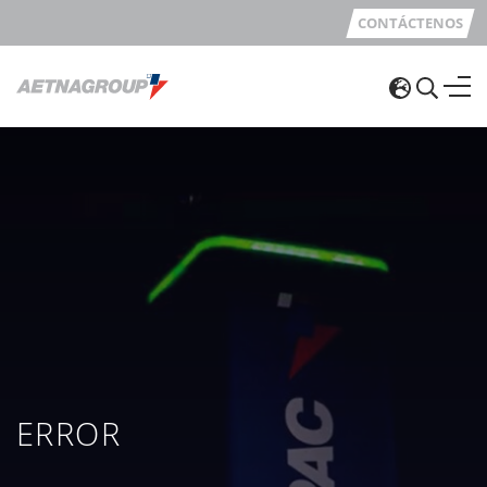
CONTÁCTENOS
ERROR