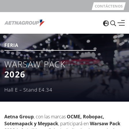
CONTÁCTENOS
FERIA
WARSAW PACK
2026
Hall E – Stand E4.34
Aetna Group
, con las marcas
OCME, Robopac,
Sotemapack y Meypack
, participará en
Warsaw Pack