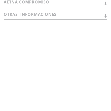
AETNA
COMPROMISO
OTRAS
INFORMACIONES
CAMBIAR IDIOMA
Sede social:
Via Statale Marecchia n. 59
47826 - Verucchio (RN) - Fraz. Villa Verucchio - Italy
Código fiscal / número de IVA:
01551781204
Registro:
Romagna - Forlì - Cesena and Rimini business
register
Número REA
:
RN - 33134
Capital social:
Euro 10,000,000.00
web agency extera
© 2026
Aetna Group SPA