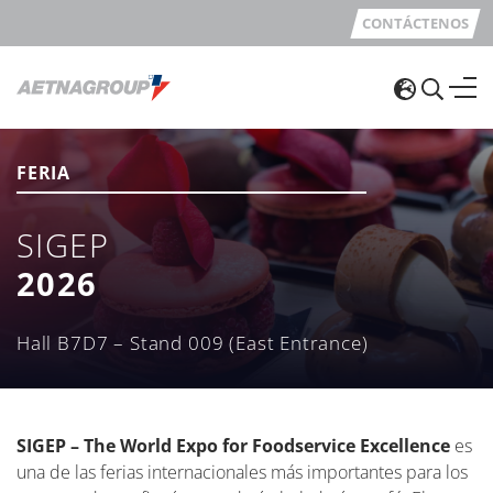
CONTÁCTENOS
FERIA
SIGEP
2026
Hall B7D7 – Stand 009 (East Entrance)
SIGEP – The World Expo for Foodservice Excellence
es
una de las ferias internacionales más importantes para los