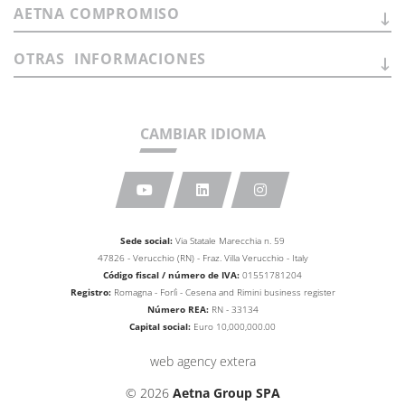
AETNA
COMPROMISO
OTRAS
INFORMACIONES
CAMBIAR IDIOMA
Sede social:
Via Statale Marecchia n. 59
47826 - Verucchio (RN) - Fraz. Villa Verucchio - Italy
Código fiscal / número de IVA:
01551781204
Registro:
Romagna - Forlì - Cesena and Rimini business
register
Número REA
:
RN - 33134
Capital social:
Euro 10,000,000.00
web agency extera
© 2026
Aetna Group SPA