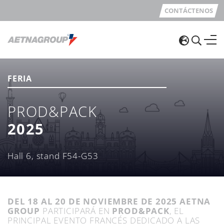
CONTÁCTENOS
FERIA
PROD&PACK
2025
Hall 6, stand F54-G53
DEL 18 AL 20 DE NOVIEMBRE DE
2025
AETNA
GROUP
PARTICIPARÁ EN
PROD&PACK
, EL
PRINCIPAL EVENTO FRANCÉS DEDICADO A LAS