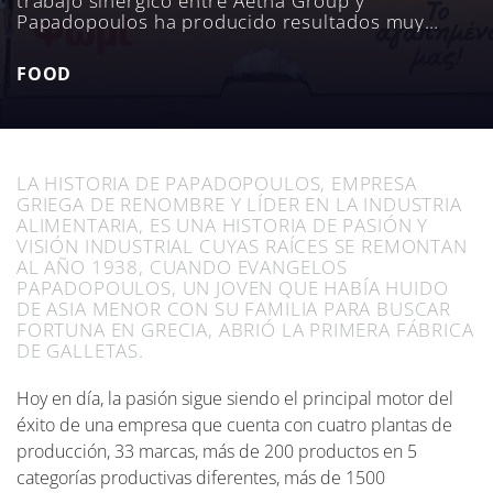
trabajo sinérgico entre Aetna Group y
Papadopoulos ha producido resultados muy
significativos en términos de aumento de la
productividad y de reducción de los tiempos de
FOOD
inactividad, lo que ha permitido a la gran
compañía griega consolidar aún más su
liderazgo.
LA HISTORIA DE PAPADOPOULOS, EMPRESA
GRIEGA DE RENOMBRE Y LÍDER EN LA INDUSTRIA
ALIMENTARIA, ES UNA HISTORIA DE PASIÓN Y
VISIÓN INDUSTRIAL CUYAS RAÍCES SE REMONTAN
AL AÑO 1938, CUANDO EVANGELOS
PAPADOPOULOS, UN JOVEN QUE HABÍA HUIDO
DE ASIA MENOR CON SU FAMILIA PARA BUSCAR
FORTUNA EN GRECIA, ABRIÓ LA PRIMERA FÁBRICA
DE GALLETAS.
Hoy en día, la pasión sigue siendo el principal motor del
éxito de una empresa que cuenta con cuatro plantas de
producción, 33 marcas, más de 200 productos en 5
categorías productivas diferentes, más de 1500