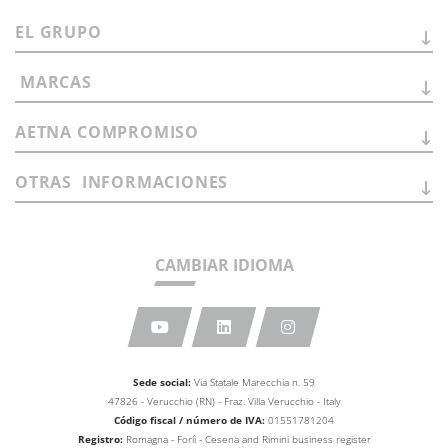
EL
GRUPO
MARCAS
AETNA
COMPROMISO
OTRAS
INFORMACIONES
CAMBIAR IDIOMA
Sede social:
Via Statale Marecchia n. 59
47826 - Verucchio (RN) - Fraz. Villa Verucchio - Italy
Código fiscal / número de IVA:
01551781204
Registro:
Romagna - Forlì - Cesena and Rimini business
register