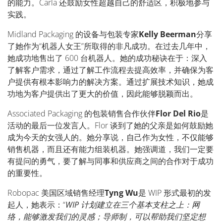
的能力。
Carla
还鼓励女性超越自己的舒适区，积极地参与
实践。
Midland Packaging
的设备与包装专家
Kelly Beerman
分享
了她作为“机器人女王”所取得的非凡成功。在过去几年中，
她成功地售出了
600
台机器人。她的成功秘诀在于：深入
了解客户需求，通过了解工作流程去提高效率，并确保为客
户提供有根本影响力的解决方案。通过扩展技术知识，她成
功地为客户提供出了更大的价值，因此能够脱颖而出。
Associated Packaging
的包装销售合作伙伴
Flor Del Rio
是
活动的最后一位发言人。
Flor
谈到了她的父亲是如何鼓励她
成为今天的女强人的。她分享说，自己作为女性，不仅能够
销售机器，而且还有能力组装机器。她强调道，我们一定要
有提问的勇气，要了解与同事和供应商之间的合作对于成功
的重要性。
Robopac
美国区域销售经理
Tyng Wu
是
WIP
形式最初的发
起人，她表示：“
WIP
计划建立在三个基本支柱之上：网
络，能够激发我们的灵感；导师制，可以帮助我们坚定想