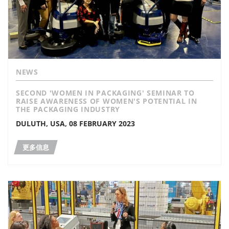
NEWS
SECOND 'WOMEN IN PACKAGING' SEMINAR TO
RAISE AWARENESS OF WOMEN'S POTENTIAL IN
THE PACKAGING INDUSTRY
DULUTH, USA, 08 FEBRUARY 2023
更多信息