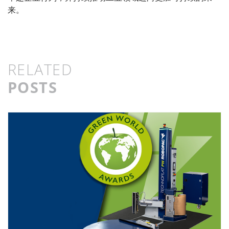
来。
RELATED
POSTS