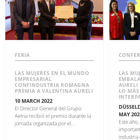
FERIA
CONFER
LAS MUJERES EN EL MUNDO
LAS MUJ
EMPRESARIAL
EMBALA
CONFINDUSTRIA ROMAGNA
AURELI
PREMIA A VALENTINA AURELI
LO MÁS
INTERP
10 MARCH 2022
DÜSSELD
El Director General del Grupo
MAY 202
Aetna recibió el premio durante la
Este año,
jornada organizada por el
important
Ayuntamiento de Rimini con motivo
industria
del Día de la Mujer.