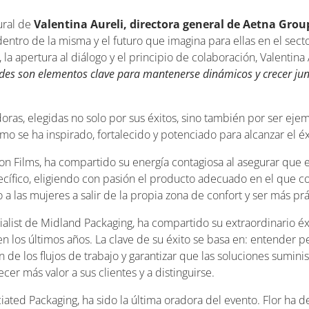
ural de
Valentina Aureli, directora general de Aetna Grou
dentro de la misma y el futuro que imagina para ellas en el se
la apertura al diálogo y el principio de colaboración, Valentina 
idades son elementos clave para mantenerse dinámicos y crecer j
oras, elegidas no solo por sus éxitos, sino también por ser eje
o se ha inspirado, fortalecido y potenciado para alcanzar el éx
n Films, ha compartido su energía contagiosa al asegurar que 
cífico, eligiendo con pasión el producto adecuado en el que c
a las mujeres a salir de la propia zona de confort y ser más prá
alist de Midland Packaging, ha compartido su extraordinario éx
n los últimos años. La clave de su éxito se basa en: entender pe
n de los flujos de trabajo y garantizar que las soluciones sumini
er más valor a sus clientes y a distinguirse.
iated Packaging, ha sido la última oradora del evento. Flor ha d