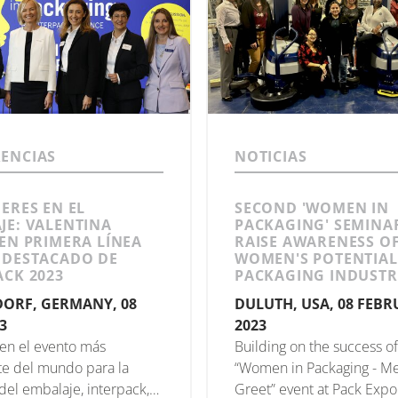
ENCIAS
NOTICIAS
ERES EN EL
SECOND 'WOMEN IN
JE: VALENTINA
PACKAGING' SEMINA
 EN PRIMERA LÍNEA
RAISE AWARENESS O
 DESTACADO DE
WOMEN'S POTENTIAL 
ACK 2023
PACKAGING INDUSTR
ORF, GERMANY, 08
DULUTH, USA, 08 FEB
3
2023
 en el evento más
Building on the success of 
e del mundo para la
“Women in Packaging - M
 del embalaje, interpack,
Greet” event at Pack Expo