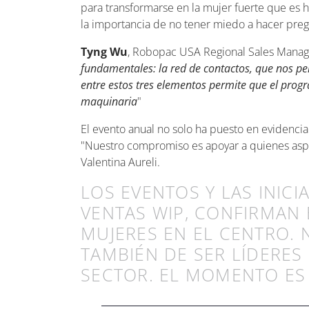
para transformarse en la mujer fuerte que es 
la importancia de no tener miedo a hacer preg
Tyng Wu
, Robopac USA Regional Sales Manager
fundamentales: la red de contactos, que nos per
entre estos tres elementos permite que el prog
maquinaria
"
El evento anual no solo ha puesto en evidenci
"Nuestro compromiso es apoyar a quienes aspir
Valentina Aureli.
LOS EVENTOS Y LAS INIC
VENTAS WIP, CONFIRMAN
MUJERES EN EL CENTRO. 
TAMBIÉN DE SER LÍDERES
SECTOR. EL MOMENTO ES