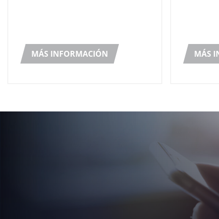
el centro
Women in
redonda 
mujeres l
MÁS INFORMACIÓN
redonda s
MÁS 
mayo y at
de 150 p
que se tr
actualida
hablando 
clausura 