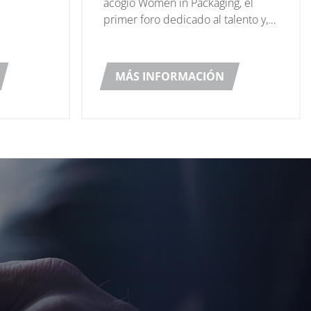
acogió Women in Packaging, el
sted 10
primer foro dedicado al talento y,
kgrounds
en particular, al papel y la
aging
contribución de las mujeres en
este sector.
MÁS INFORMACIÓN