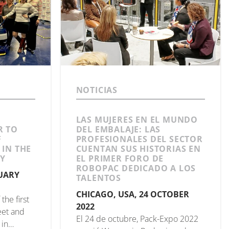
NOTICIAS
LAS MUJERES EN EL MUNDO
R TO
DEL EMBALAJE: LAS
F
PROFESIONALES DEL SECTOR
IN THE
CUENTAN SUS HISTORIAS EN
Y
EL PRIMER FORO DE
ROBOPAC DEDICADO A LOS
RUARY
TALENTOS
CHICAGO, USA, 24 OCTOBER
the first
2022
eet and
El 24 de octubre, Pack-Expo 2022
 in