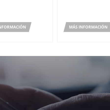
 de atención fue la
Chicago, Robopac USA ho
 Packaging, una mesa
women from diverse bac
compuesta por cinco
at its 2nd “Women in Pack
íderes del sector. La mesa
Seminar”.
e celebró el pasado 8 de
INFORMACIÓN
MÁS INFORMACIÓN
rajo a un público de más
ersonas, lo que demuestra
ata de un tema de gran
d y del que se sigue
incluso después de la
de la feria de Düsseldorf.