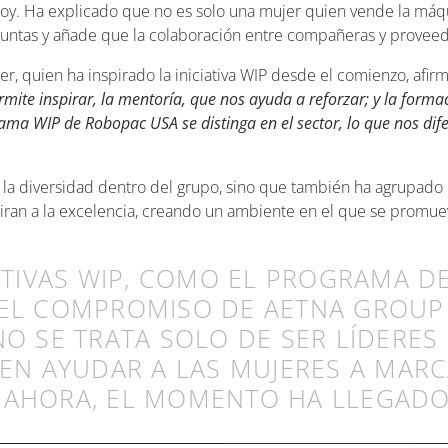
hoy. Ha explicado que no es solo una mujer quien vende la máq
untas y añade que la colaboración entre compañeras y proveed
, quien ha inspirado la iniciativa WIP desde el comienzo, afirm
mite inspirar, la mentoría, que nos ayuda a reforzar; y la forma
rama WIP de Robopac USA se distinga en el sector, lo que nos di
a la diversidad dentro del grupo, sino que también ha agrupado
an a la excelencia, creando un ambiente en el que se promueva 
IATIVAS WIP, COMO EL PROGRAMA 
 EL COMPROMISO DE AETNA GROUP 
NO SE TRATA SOLO DE SER LÍDERES
 EN AYUDAR A LAS MUJERES A MARC
 AHORA, EL MOMENTO HA LLEGADO