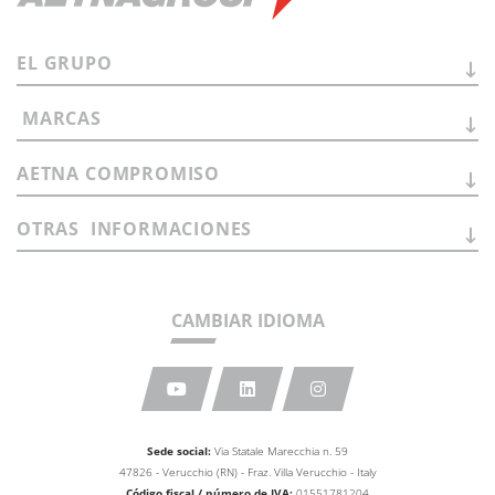
EL
GRUPO
MARCAS
AETNA
COMPROMISO
OTRAS
INFORMACIONES
CAMBIAR IDIOMA
Sede social:
Via Statale Marecchia n. 59
47826 - Verucchio (RN) - Fraz. Villa Verucchio - Italy
Código fiscal / número de IVA:
01551781204